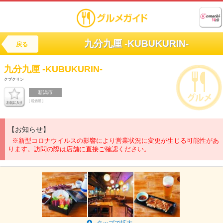
九分九厘 -KUBUKURIN-
戻る
九分九厘 -KUBUKURIN-
クブクリン
新潟市
[ 居酒屋 ]
【お知らせ】
※新型コロナウイルスの影響により営業状況に変更が生じる可能性があ
ります。訪問の際は店舗に直接ご確認ください。
タップで拡大