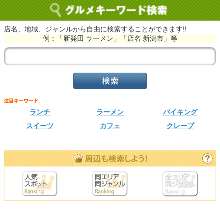
店名、地域、ジャンルから自由に検索することができます!!
例：「新発田 ラーメン」「店名 新潟市」等
ランチ
ラーメン
バイキング
スイーツ
カフェ
クレープ