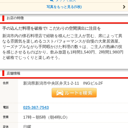
写真をもっと見る(5枚)
お店の特徴
手の込んだ料理を破格で! こだわりの空間演出に注目を
新潟市内の懐石料理店で経験を積んだご主人が営む、席によって異
なる雰囲気を楽しめるコストパフォーマンスが自慢の大衆居酒屋。
リーズナブルながら手間暇かけた料理の数々は、ご主人の熟練の技
を感じさせるものばかり。飲み放題も1時間1,540円、2時間1,980円
と破格でじっくりと楽しめそう。
店舗情報
新潟県新潟市中央区弁天1-2-11 INGビル2F
住所
025-367-7543
電話
17時～朝5時（朝4時LO）
営業
日曜
定休