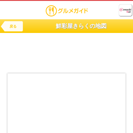
鮮彩屋きらくの地図
戻る