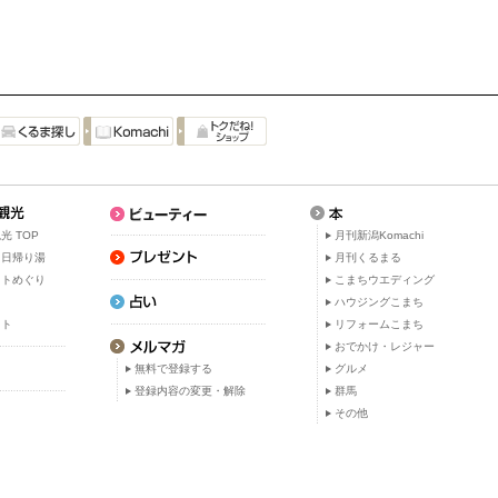
光 TOP
月刊新潟Komachi
・日帰り湯
月刊くるまる
ットめぐり
こまちウエディング
ト
ハウジングこまち
ット
リフォームこまち
おでかけ・レジャー
無料で登録する
グルメ
登録内容の変更・解除
群馬
その他