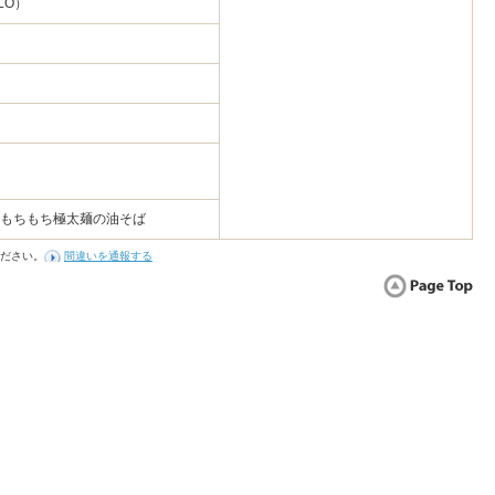
LO）
 もちもち極太麺の油そば
ださい。
間違いを通報する