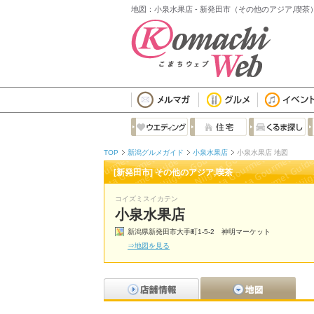
地図：小泉水果店 - 新発田市（その他のアジア,喫茶
TOP
新潟グルメガイド
小泉水果店
小泉水果店 地図
[新発田市] その他のアジア,喫茶
コイズミスイカテン
小泉水果店
新潟県新発田市大手町1-5-2 神明マーケット
⇒地図を見る