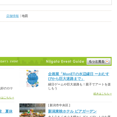
店舗情報
地図
企画展「MonETの水辺縁日 ーおむす
びから巨大迷路まで」
縁日ゲームや巨大迷路も！親子でアートを楽
絶好のロケ
しもう
続きはこちら⇒
きはこちら⇒
[ 新潟市中央区 ]
館 夏休
新潟東映ホテル ビアガーデン