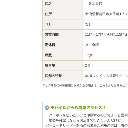
店名
小泉水果店
住所
新潟県新発田市大手町1-5-
TEL
なし
営業時間
11時～17時※火曜は15時
定休日
水～金曜
席数
12席
駐車場
2台
店舗の特長
本場スタイルの豆花やドリン
※この店舗の掲載情報に誤りがある場合は、こちらよりお知らせく
・クーポンを使いたいけど印刷するのはちょっと面倒
・地図を確認しながらお店まで行きたいんだけど…
バーコードリーダー対応の携帯をご利用の方は、右の