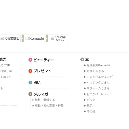
光 TOP
月刊新潟Komachi
・日帰り湯
月刊くるまる
ットめぐり
こまちウエディング
ト
ハウジングこまち
ット
リフォームこまち
おでかけ・レジャー
無料で登録する
グルメ
登録内容の変更・解除
群馬
その他