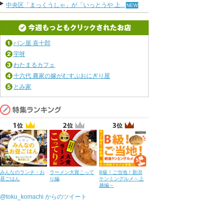
中央区「まっくうしゃ」が「いっとうや 上...
パン屋 喜十郎
宇呀
わたまるカフェ
十六代 農家の嫁がむすぶおにぎり屋
とみ家
みんなのランチ・お
ラーメン大賞こって
B級！ご当地！新潟
昼ごはん
り編
ケンミングルメ～上
越編～
@toku_komachi からのツイート