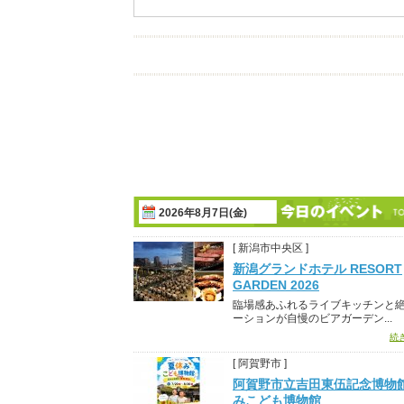
2026年8月7日(金)
[ 新潟市中央区 ]
新潟グランドホテル RESORT
GARDEN 2026
臨場感あふれるライブキッチンと
ーションが自慢のビアガーデン...
続
[ 阿賀野市 ]
阿賀野市立吉田東伍記念博物
みこども博物館