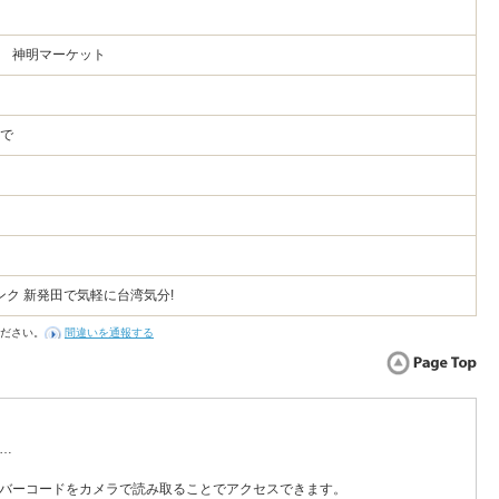
2 神明マーケット
まで
ク 新発田で気軽に台湾気分!
ださい。
間違いを通報する
…
バーコードをカメラで読み取ることでアクセスできます。