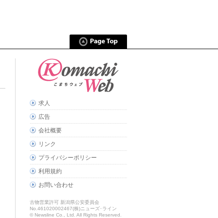
求人
広告
会社概要
リンク
プライバシーポリシー
利用規約
お問い合わせ
古物営業許可 新潟県公安委員会
No.461020002467(株)ニューズ･ライン
© Newsline Co., Ltd. All Rights Reserved.