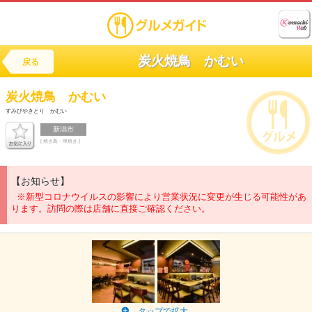
炭火焼鳥 かむい
戻る
炭火焼鳥 かむい
すみびやきとり かむい
新潟市
[ 焼き鳥・串焼き ]
【お知らせ】
※新型コロナウイルスの影響により営業状況に変更が生じる可能性があ
ります。訪問の際は店舗に直接ご確認ください。
タップで拡大