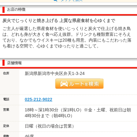
お店の特徴
炭火でじっくりと焼き上げる 上質な県産食材を心ゆくまで
ご主人が厳選した県産食材を使いじっくりと炭火で仕上げる焼き鳥
は、どれも身が大きく食べ応え抜群。ドリンクも種類豊富にそろえ
ており、なかでもウイスキーは20種も用意。内装にもこだわった落
ち着ける空間で、心ゆくまでゆったりと過ごして。
店舗情報
新潟県新潟市中央区弁天1-3-24
住所
025-212-9022
電話
18時～深1時30分（深1時LO）※金・土曜、祝前日は朝
営業
4時30分まで（朝4時LO）
日曜（祝日の場合は営業）
定休
46席
席数