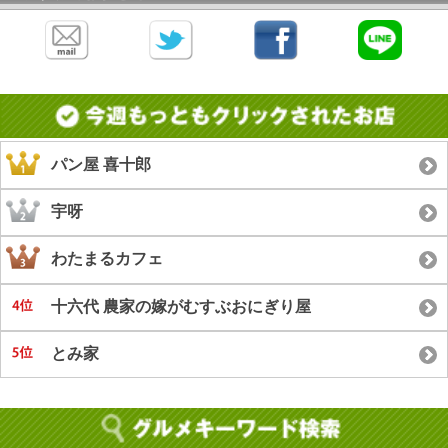
パン屋 喜十郎
宇呀
わたまるカフェ
十六代 農家の嫁がむすぶおにぎり屋
とみ家