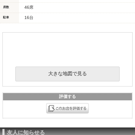
46席
席数
16台
駐車
大きな地図で見る
評価する
友人に知らせる