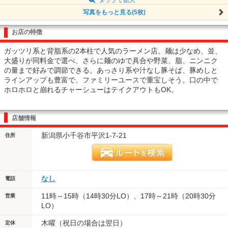
写真をもっと見る(5枚)
お店の特徴
ガッツリ系と背脂系の2本柱で人気のラーメン店。麺は少なめ、並、
大盛りが同料金で選べ、さらに麺のゆで具合や野菜、脂、ニンニク
の量まで好みで調節できる。あっさり系や汁なし豚そば、豚めしと
ラインアップも豊富で、ファミリーユースで重宝しそう。口の中で
ホロホロと崩れるチャーシューはテイクアウトもOK。
店舗情報
新潟県小千谷市平沢1-7-21
住所
なし
電話
11時～15時（14時30分LO）、17時～21時（20時30分
営業
LO）
木曜（祝日の場合は翌日）
定休