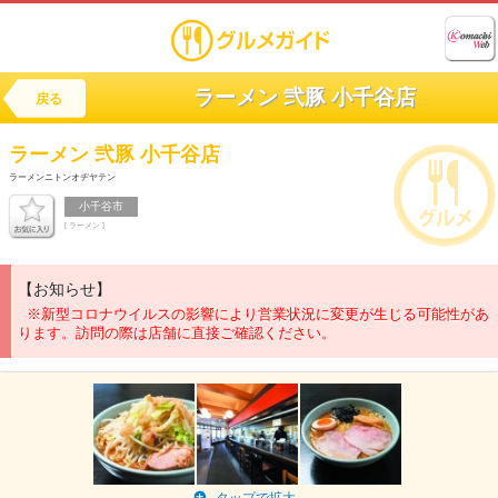
ラーメン 弐豚 小千谷店
戻る
ラーメン 弐豚 小千谷店
ラーメンニトンオヂヤテン
小千谷市
[ ラーメン ]
【お知らせ】
※新型コロナウイルスの影響により営業状況に変更が生じる可能性があ
ります。訪問の際は店舗に直接ご確認ください。
タップで拡大