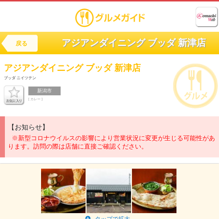
アジアンダイニング ブッダ 新津店
戻る
アジアンダイニング
ブッダ 新津店
ブッダ ニイツテン
新潟市
[ カレー ]
【お知らせ】
※新型コロナウイルスの影響により営業状況に変更が生じる可能性があ
ります。訪問の際は店舗に直接ご確認ください。
タップで拡大