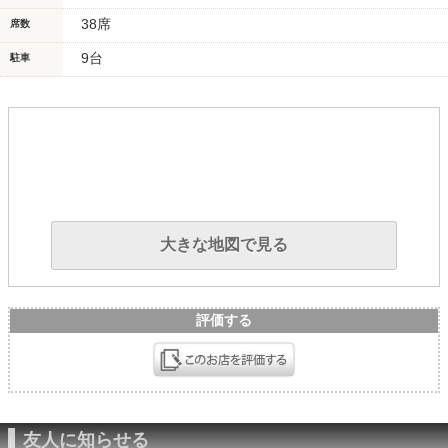
38席
席数
9台
駐車
大きな地図で見る
評価する
友人に知らせる