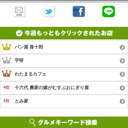
パン屋 喜十郎
宇呀
わたまるカフェ
十六代 農家の嫁がむすぶおにぎり屋
とみ家