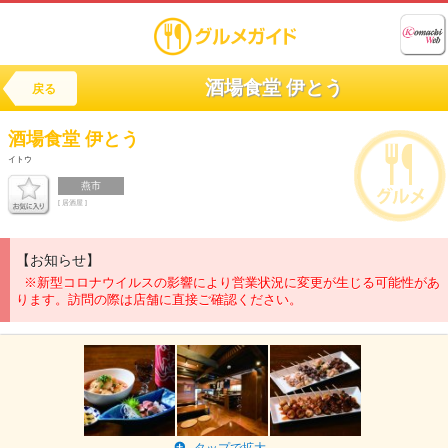
酒場食堂 伊とう
戻る
酒場食堂
伊とう
イトウ
燕市
[ 居酒屋 ]
【お知らせ】
※新型コロナウイルスの影響により営業状況に変更が生じる可能性があ
ります。訪問の際は店舗に直接ご確認ください。
タップで拡大