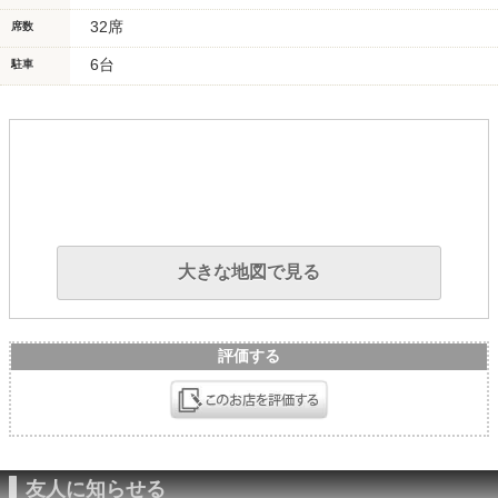
32席
席数
6台
駐車
大きな地図で見る
評価する
友人に知らせる