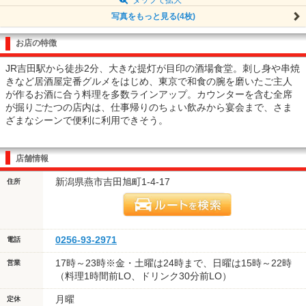
写真をもっと見る(4枚)
お店の特徴
JR吉田駅から徒歩2分、大きな提灯が目印の酒場食堂。刺し身や串焼
きなど居酒屋定番グルメをはじめ、東京で和食の腕を磨いたご主人
が作るお酒に合う料理を多数ラインアップ。カウンターを含む全席
が掘りごたつの店内は、仕事帰りのちょい飲みから宴会まで、さま
ざまなシーンで便利に利用できそう。
店舗情報
新潟県燕市吉田旭町1-4-17
住所
0256-93-2971
電話
17時～23時※金・土曜は24時まで、日曜は15時～22時
営業
（料理1時間前LO、ドリンク30分前LO）
月曜
定休