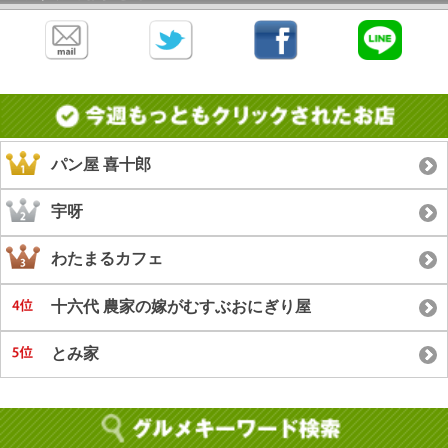
パン屋 喜十郎
宇呀
わたまるカフェ
十六代 農家の嫁がむすぶおにぎり屋
とみ家