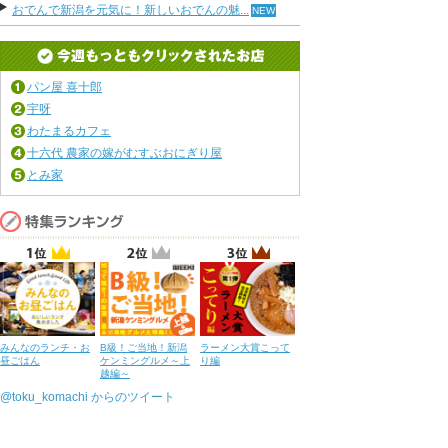
おでんで新潟を元気に！新しいおでんの魅...
パン屋 喜十郎
宇呀
わたまるカフェ
十六代 農家の嫁がむすぶおにぎり屋
とみ家
みんなのランチ・お
B級！ご当地！新潟
ラーメン大賞こって
昼ごはん
ケンミングルメ～上
り編
越編～
@toku_komachi からのツイート