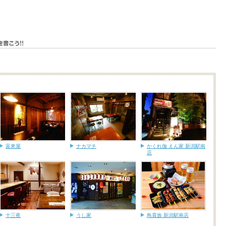
富來屋
ナカマチ
かくれ伽 えん家 新潟駅南
店
十三夜
うし家
鳥貴族 新潟駅南店