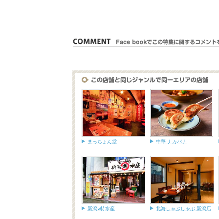
まっちょん堂
中華 ナカバナ
新潟○特水産
北海しゃぶしゃぶ 新潟店