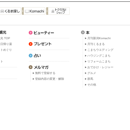
光 TOP
月刊新潟Komachi
・日帰り湯
月刊くるまる
ットめぐり
こまちウエディング
ト
ハウジングこまち
ット
リフォームこまち
おでかけ・レジャー
無料で登録する
グルメ
登録内容の変更・解除
群馬
その他