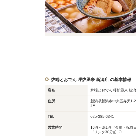
炉端とおでん 呼炉凪来 新潟店 の基本情報
店名
炉端とおでん 呼炉凪来 新
住所
新潟県新潟市中央区弁天1-
2F
TEL
025-385-6341
営業時間
16時～深1時（金曜・祝前
ドリンク30分前LO