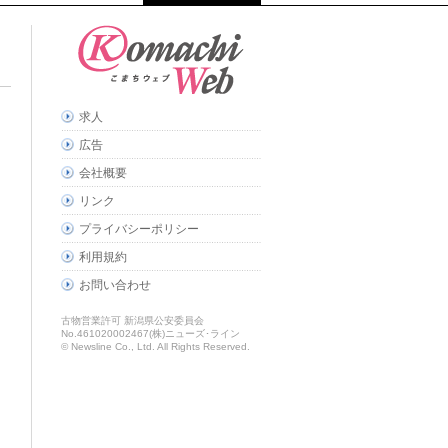
求人
広告
会社概要
リンク
プライバシーポリシー
利用規約
お問い合わせ
古物営業許可 新潟県公安委員会
No.461020002467(株)ニューズ･ライン
© Newsline Co., Ltd. All Rights Reserved.