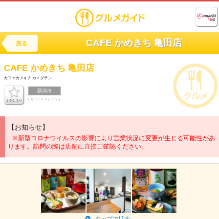
CAFE かめきち 亀田店
戻る
CAFE かめきち 亀田店
カフェカメキチ カメダテン
新潟市
[ カフェレストラン ]
【お知らせ】
※新型コロナウイルスの影響により営業状況に変更が生じる可能性があ
ります。訪問の際は店舗に直接ご確認ください。
タップで拡大