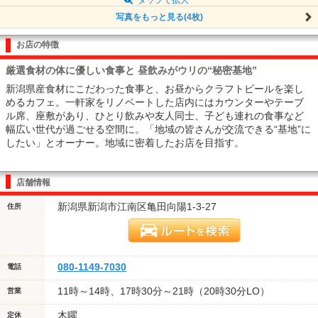
写真をもっと見る(4枚)
お店の特徴
厳選食材の体に優しい食事と 昼飲みがウリの“秘密基地”
新潟県産食材にこだわった食事と、お昼からクラフトビールを楽し
めるカフェ。一軒家をリノベートした店内にはカウンターやテーブ
ル席、座敷があり、ひとり飲みや友人同士、子ども連れの食事など
幅広い世代が過ごせる空間に。「地域の皆さんが交流できる“基地”に
したい」とオーナー。地域に密着したお店を目指す。
店舗情報
新潟県新潟市江南区亀田向陽1-3-27
住所
080-1149-7030
電話
11時～14時、17時30分～21時（20時30分LO）
営業
木曜
定休