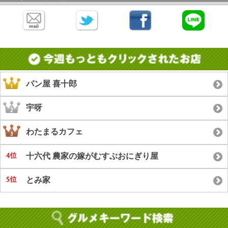
パン屋 喜十郎
宇呀
わたまるカフェ
十六代 農家の嫁がむすぶおにぎり屋
とみ家