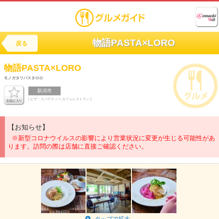
物語PASTA×LORO
戻る
物語PASTA×LORO
モノガタリパスタロロ
新潟市
[ ピザ・スパゲティー,カフェレストラン ]
【お知らせ】
※新型コロナウイルスの影響により営業状況に変更が生じる可能性があ
ります。訪問の際は店舗に直接ご確認ください。
タップで拡大