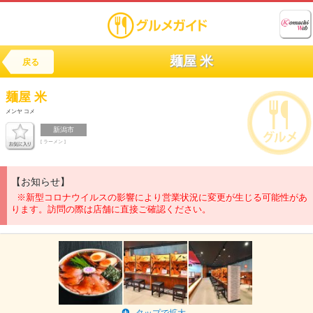
麺屋 米
戻る
麺屋 米
メンヤ コメ
新潟市
[ ラーメン ]
【お知らせ】
※新型コロナウイルスの影響により営業状況に変更が生じる可能性があ
ります。訪問の際は店舗に直接ご確認ください。
タップで拡大