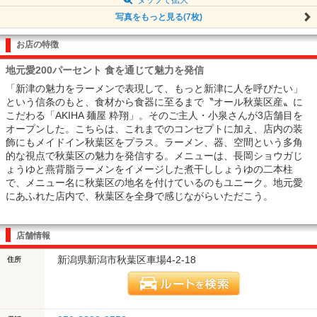
写真をもっと見る(7枚)
お店の特徴
地元愛200パーセント 食を通じて魅力を発信
「新津の魅力をラーメンで表現して、もっと新津に人を呼びたい」
という信条のもと、食材から食器に至るまで〝オール秋葉区産〟に
こだわる「AKIHA 麺屋 粋翔」。そのご主人・小泉さんが3店舗目を
オープンした。こちらは、これまでのコンセプトに加え、店内の装
飾にもメイドイン秋葉区をプラス。ラーメン、器、空間という多角
的な視点で秋葉区の魅力を発信する。メニューは、長岡ショウガじ
ょうゆと燕背脂ラーメンをイメージした煮干ししょうゆの二本柱
で、メニュー名に秋葉区の地名を付けているのもユニーク。地元愛
にあふれた店内で、秋葉区を全身で感じながらいただこう。
店舗情報
新潟県新潟市秋葉区車場4-2-18
住所