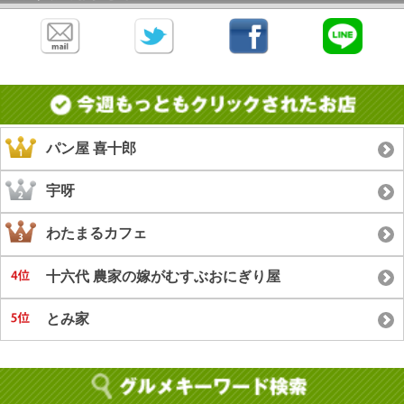
パン屋 喜十郎
宇呀
わたまるカフェ
十六代 農家の嫁がむすぶおにぎり屋
とみ家