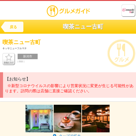
喫茶ニュー古町
戻る
喫茶ニュー古町
キッサニューフルマチ
新潟市
[ 喫茶 ]
【お知らせ】
※新型コロナウイルスの影響により営業状況に変更が生じる可能性があ
ります。訪問の際は店舗に直接ご確認ください。
タップで拡大