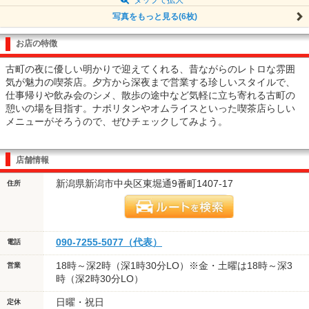
写真をもっと見る(6枚)
お店の特徴
古町の夜に優しい明かりで迎えてくれる、昔ながらのレトロな雰囲
気が魅力の喫茶店。夕方から深夜まで営業する珍しいスタイルで、
仕事帰りや飲み会のシメ、散歩の途中など気軽に立ち寄れる古町の
憩いの場を目指す。ナポリタンやオムライスといった喫茶店らしい
メニューがそろうので、ぜひチェックしてみよう。
店舗情報
新潟県新潟市中央区東堀通9番町1407-17
住所
090-7255-5077（代表）
電話
18時～深2時（深1時30分LO）※金・土曜は18時～深3
営業
時（深2時30分LO）
日曜・祝日
定休