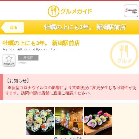
牡蠣の上にも3年。 新潟駅前店
戻る
牡蠣の上にも3年。 新潟駅前店
カキノウエニモサンネン ニイガタエキマエテン
新潟市
[ 居酒屋 ]
【お知らせ】
※新型コロナウイルスの影響により営業状況に変更が生じる可能性があ
ります。訪問の際は店舗に直接ご確認ください。
タップで拡大