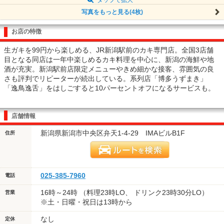
写真をもっと見る(4枚)
お店の特徴
生ガキを99円から楽しめる、JR新潟駅前のカキ専門店。全国3店舗
目となる同店は一年中楽しめるカキ料理を中心に、新潟の海鮮や地
酒が充実。新潟駅前店限定メニューやきめ細かな接客、雰囲気の良
さも評判でリピーターが続出している。系列店「博多うずまき」
「逸鳥逸舌」をはしごすると10パーセントオフになるサービスも。
店舗情報
新潟県新潟市中央区弁天1-4-29 IMAビルB1F
住所
025-385-7960
電話
16時～24時 （料理23時LO、 ドリンク23時30分LO）
営業
※土・日曜・祝日は13時から
なし
定休