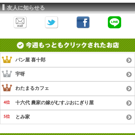
友人に知らせる
パン屋 喜十郎
宇呀
わたまるカフェ
十六代 農家の嫁がむすぶおにぎり屋
とみ家