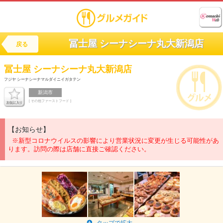
冨士屋 シーナシーナ丸大新潟店
戻る
冨士屋 シーナシーナ丸大新潟店
フジヤ シーナシーナマルダイニイガタテン
新潟市
[ その他ファーストフード ]
【お知らせ】
※新型コロナウイルスの影響により営業状況に変更が生じる可能性があ
ります。訪問の際は店舗に直接ご確認ください。
タップで拡大