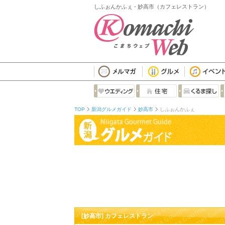
しふぉんかふぇ - 妙高市（カフェレストラン）
TOP
新潟グルメガイド
妙高市
しふぉんかふぇ
[妙高市] カフェレストラン