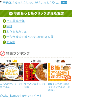
中央区「まっくうしゃ」が「いっとうや 上...
パン屋 喜十郎
宇呀
わたまるカフェ
十六代 農家の嫁がむすぶおにぎり屋
とみ家
みんなのランチ・お
ラーメン大賞こって
B級！ご当地！新潟
昼ごはん
り編
ケンミングルメ～上
越編～
@toku_komachi からのツイート