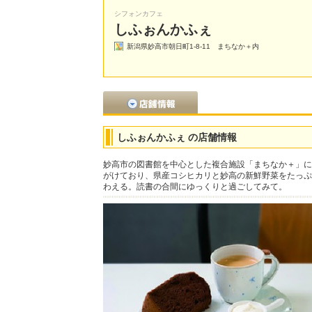
シフォンカフェ
しふぉんかふぇ
新潟県妙高市朝日町1-8-11 まちなか＋内
しふぉんかふぇ の店舗情報
妙高市の図書館を中心とした複合施設「まちなか＋」に
がけており、県産コシヒカリと妙高の新鮮野菜をたっぷ
わえる。読書の合間にゆっくりと過ごしてみて。