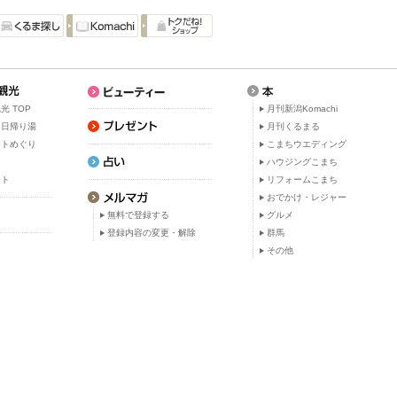
光 TOP
月刊新潟Komachi
・日帰り湯
月刊くるまる
ットめぐり
こまちウエディング
ト
ハウジングこまち
ット
リフォームこまち
おでかけ・レジャー
無料で登録する
グルメ
登録内容の変更・解除
群馬
その他