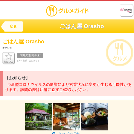
ごはん屋 Orasho
戻る
ごはん屋
Orasho
オラショ
南魚沼郡湯沢町
[ 丼・釜飯・おにぎり ]
【お知らせ】
※新型コロナウイルスの影響により営業状況に変更が生じる可能性があ
ります。訪問の際は店舗に直接ご確認ください。
タップで拡大