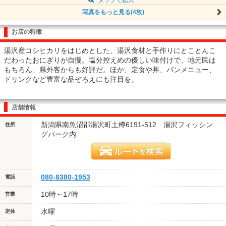
写真をもっと見る(4枚)
お店の特徴
湯沢産コシヒカリをはじめとした、湯沢食材と手作りにとことんこ
だわったおにぎりが自慢。塩分控えめの優しい味付けで、地元民は
もちろん、県外客からも好評だ。ほか、定食や丼、パンメニュー、
ドリンクなど豊富な品ぞろえにも注目を。
店舗情報
新潟県南魚沼郡湯沢町土樽6191-512 湯沢フィッシン
住所
グパーク内
080-8380-1953
電話
10時～17時
営業
水曜
定休