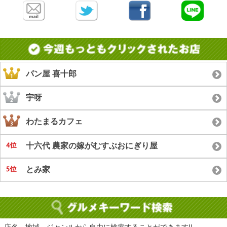
パン屋 喜十郎
宇呀
わたまるカフェ
十六代 農家の嫁がむすぶおにぎり屋
とみ家