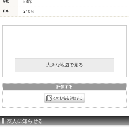
58席
席数
240台
駐車
大きな地図で見る
評価する
友人に知らせる