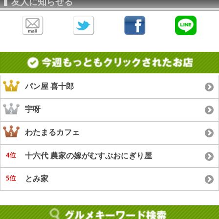
友人に知らせる
パン屋 喜十郎
宇呀
わたまるカフェ
十六代 農家の嫁がむすぶおにぎり屋
とみ家