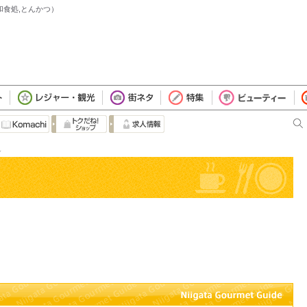
和食処,とんかつ）
し