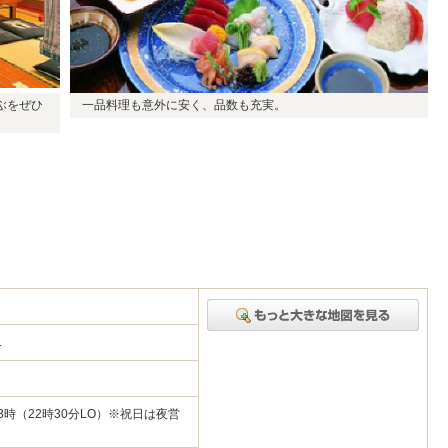
ぶをぜひ
一品料理も意外に安く、品数も充実。
-1
23時（22時30分LO）※祝日は夜営