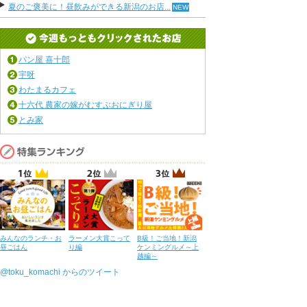
夏のご褒美に！昼飲みができる新潟のお店...
パン屋 喜十郎
宇呀
わたまるカフェ
十六代 農家の嫁がむすぶおにぎり屋
とみ家
みんなのランチ・お
ラーメン大賞こって
B級！ご当地！新潟
昼ごはん
り編
ケンミングルメ～上
越編～
@toku_komachi からのツイート