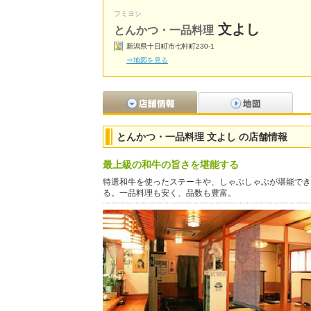
フミヨシ
文よし
とんかつ・一品料理
新潟県十日町市七軒町230-1
⇒地図を見る
とんかつ・一品料理 文よし の店舗情報
最上級の和牛の旨さを堪能する
特選和牛を使ったステーキや、しゃぶしゃぶが堪能でき
る。一品料理も安く、品数も豊富。