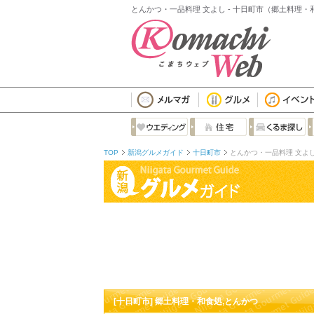
とんかつ・一品料理 文よし - 十日町市（郷土料理・
TOP
新潟グルメガイド
十日町市
とんかつ・一品料理 文よ
[十日町市] 郷土料理・和食処,とんかつ