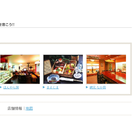
ほんやら洞
まえじま
網元 なか田
店舗情報
地図