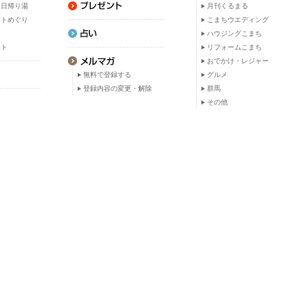
・日帰り湯
月刊くるまる
ットめぐり
こまちウエディング
ト
ハウジングこまち
ット
リフォームこまち
おでかけ・レジャー
無料で登録する
グルメ
登録内容の変更・解除
群馬
その他