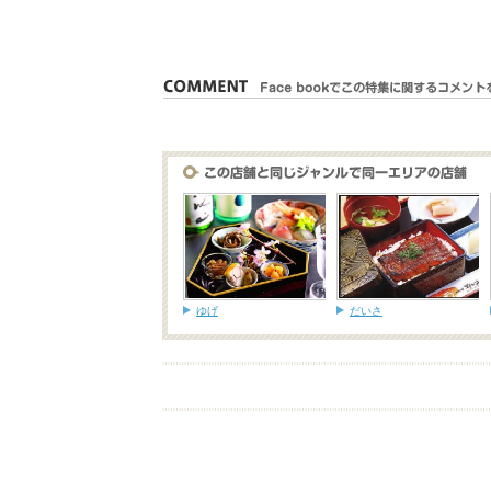
ゆげ
だいさ