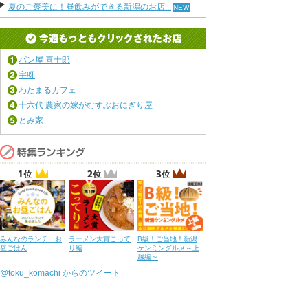
夏のご褒美に！昼飲みができる新潟のお店...
パン屋 喜十郎
宇呀
わたまるカフェ
十六代 農家の嫁がむすぶおにぎり屋
とみ家
みんなのランチ・お
ラーメン大賞こって
B級！ご当地！新潟
昼ごはん
り編
ケンミングルメ～上
越編～
@toku_komachi からのツイート