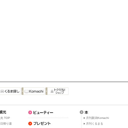
光 TOP
月刊新潟Komachi
・日帰り湯
月刊くるまる