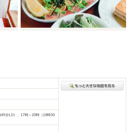
28
時45分LO）、17時～20時（19時30
み