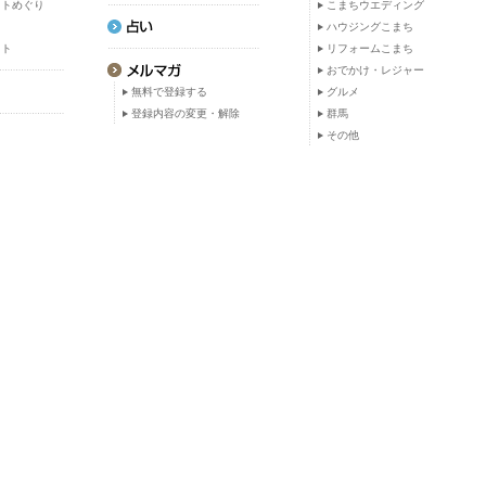
ットめぐり
こまちウエディング
ト
ハウジングこまち
ット
リフォームこまち
おでかけ・レジャー
無料で登録する
グルメ
登録内容の変更・解除
群馬
その他