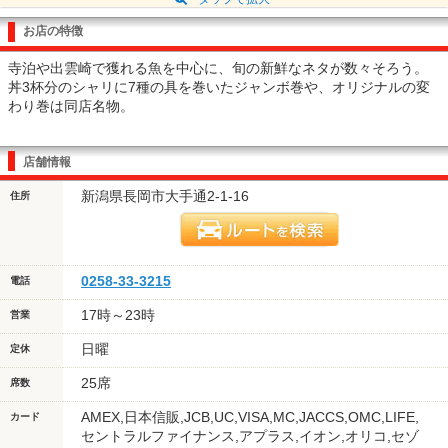
お店の特徴
寺泊や出雲崎で獲れる魚を中心に、旬の新鮮なネタが数々そろう。
丼3杯分のシャリに7種の具を巻いたジャンボ巻や、オリジナルの変
わり巻は同店名物。
店舗情報
新潟県長岡市大手通2-1-16
住所
0258-33-3215
電話
17時～23時
営業
日曜
定休
25席
席数
AMEX,日本信販,JCB,UC,VISA,MC,JACCS,OMC,LIFE,
カード
セントラルファイナンス,アプラス,イオン,オリコ,セゾ