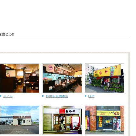
ポアル
柿川亭 長岡本店
味平