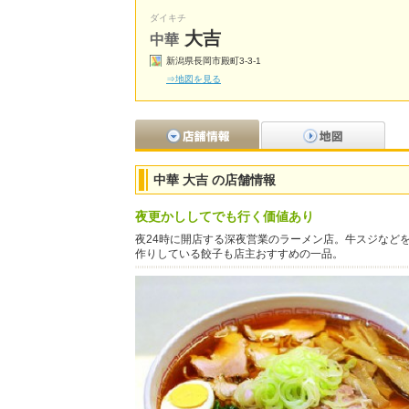
ダイキチ
大吉
中華
新潟県長岡市殿町3-3-1
⇒地図を見る
中華 大吉 の店舗情報
夜更かししてでも行く価値あり
夜24時に開店する深夜営業のラーメン店。牛スジなど
作りしている餃子も店主おすすめの一品。