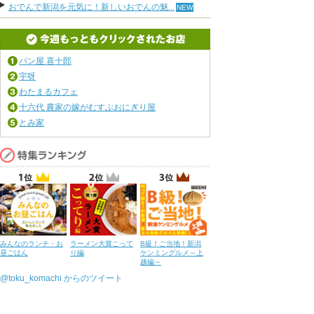
おでんで新潟を元気に！新しいおでんの魅...
パン屋 喜十郎
宇呀
わたまるカフェ
十六代 農家の嫁がむすぶおにぎり屋
とみ家
みんなのランチ・お
ラーメン大賞こって
B級！ご当地！新潟
昼ごはん
り編
ケンミングルメ～上
越編～
@toku_komachi からのツイート