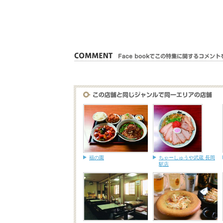
福の園
ちゃーしゅうや武蔵 長岡
駅店