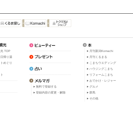
光 TOP
月刊新潟Komachi
・日帰り湯
月刊くるまる
ットめぐり
こまちウエディング
ト
ハウジングこまち
ット
リフォームこまち
おでかけ・レジャー
無料で登録する
グルメ
登録内容の変更・解除
群馬
その他