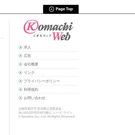
求人
広告
会社概要
リンク
プライバシーポリシー
利用規約
お問い合わせ
古物営業許可 新潟県公安委員会
No.461020002467(株)ニューズ･ライン
© Newsline Co., Ltd. All Rights Reserved.