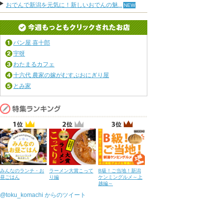
おでんで新潟を元気に！新しいおでんの魅...
パン屋 喜十郎
宇呀
わたまるカフェ
十六代 農家の嫁がむすぶおにぎり屋
とみ家
みんなのランチ・お
ラーメン大賞こって
B級！ご当地！新潟
昼ごはん
り編
ケンミングルメ～上
越編～
@toku_komachi からのツイート