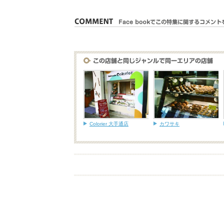
Colorier 大手通店
カワサキ