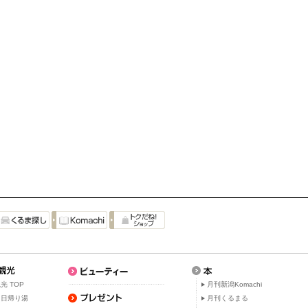
光 TOP
月刊新潟Komachi
・日帰り湯
月刊くるまる