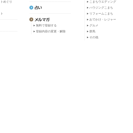
ットめぐり
こまちウエディング
ト
ハウジングこまち
ット
リフォームこまち
おでかけ・レジャー
無料で登録する
グルメ
登録内容の変更・解除
群馬
その他