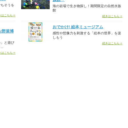
ごちそうを
海の岩場で生き物探し！期間限定の自然水族
館
きはこちら⇒
続きはこちら⇒
おでかけ! 絵本ミュージアム
お野菜博
感性や想像力を刺激する「絵本の世界」を楽
しもう
い」と遊び
続きはこちら⇒
..
きはこちら⇒