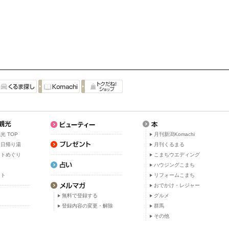
光 TOP
月刊新潟Komachi
・日帰り湯
月刊くるまる
ットめぐり
こまちウエディング
ト
ハウジングこまち
ット
リフォームこまち
おでかけ・レジャー
無料で登録する
グルメ
登録内容の変更・解除
群馬
その他