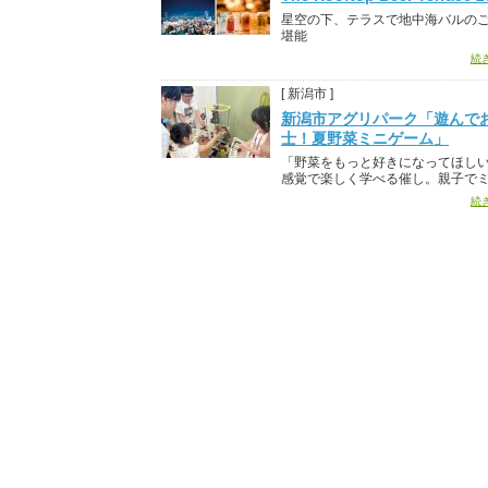
星空の下、テラスで地中海バルの
堪能
続
[ 新潟市 ]
新潟市アグリパーク「遊んで
士！夏野菜ミニゲーム」
「野菜をもっと好きになってほし
感覚で楽しく学べる催し。親子でミ.
続