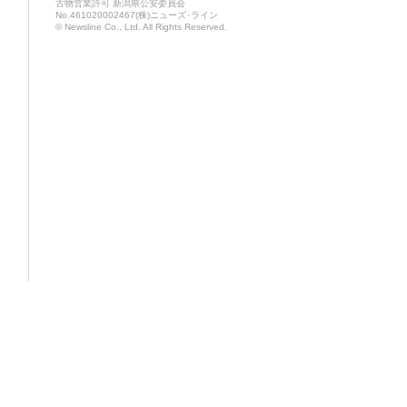
古物営業許可 新潟県公安委員会
No.461020002467(株)ニューズ･ライン
© Newsline Co., Ltd. All Rights Reserved.