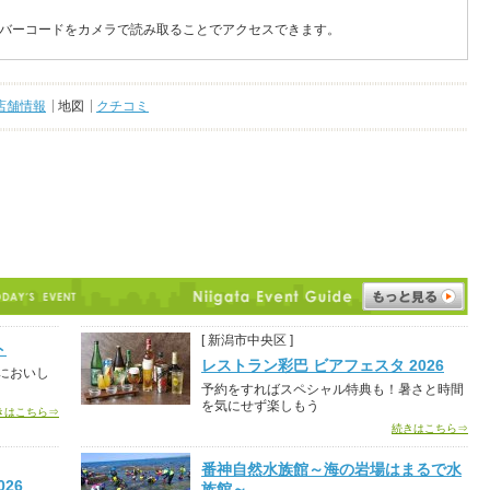
バーコードをカメラで読み取ることでアクセスできます。
店舗情報
地図
クチコミ
[ 新潟市中央区 ]
ト
レストラン彩巴 ビアフェスタ 2026
においし
予約をすればスペシャル特典も！暑さと時間
を気にせず楽しもう
きはこちら⇒
続きはこちら⇒
番神自然水族館～海の岩場はまるで水
026
族館～