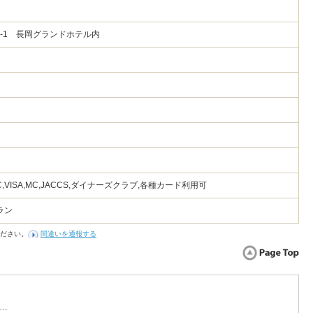
2-1 長岡グランドホテル内
UC,VISA,MC,JACCS,ダイナーズクラブ,各種カード利用可
ラン
ださい。
間違いを通報する
…