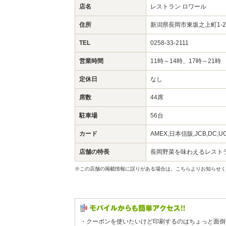
店名
レストラン ロワール
住所
新潟県長岡市東坂之上町1-
TEL
0258-33-2111
営業時間
11時～14時、17時～21時
定休日
なし
席数
44席
駐車場
56台
カード
AMEX,日本信販,JCB,DC,
店舗の特長
長岡野菜を味わえるレスト
※この店舗の掲載情報に誤りがある場合は、こちらよりお知らせく
・クーポンを使いたいけど印刷するのはちょっと面倒