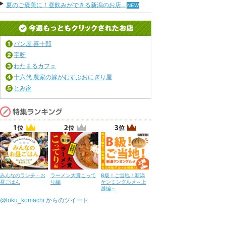
夏のご褒美に！昼飲みができる新潟のお店...
パン屋 喜十郎
宇呀
わたまるカフェ
十六代 農家の嫁がむすぶおにぎり屋
とみ家
みんなのランチ・お
ラーメン大賞こって
B級！ご当地！新潟
昼ごはん
り編
ケンミングルメ～上
越編～
@toku_komachi からのツイート