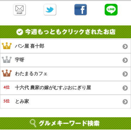
パン屋 喜十郎
宇呀
わたまるカフェ
十六代 農家の嫁がむすぶおにぎり屋
とみ家