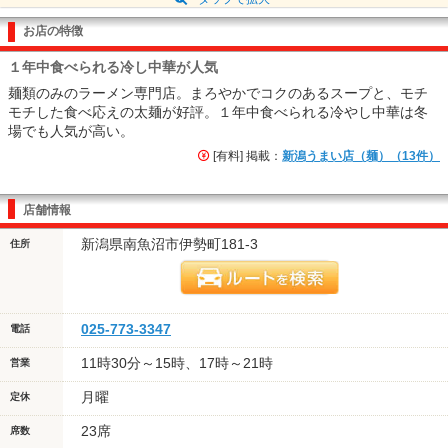
お店の特徴
１年中食べられる冷し中華が人気
麺類のみのラーメン専門店。まろやかでコクのあるスープと、モチ
モチした食べ応えの太麺が好評。１年中食べられる冷やし中華は冬
場でも人気が高い。
[有料] 掲載：
新潟うまい店（麺）（13件）
店舗情報
新潟県南魚沼市伊勢町181-3
住所
025-773-3347
電話
11時30分～15時、17時～21時
営業
月曜
定休
23席
席数