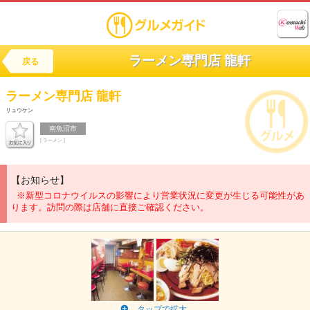
ラーメン専門店 龍軒
戻る
ラーメン専門店
龍軒
リュウケン
南魚沼市
[ ラーメン ]
【お知らせ】
※新型コロナウイルスの影響により営業状況に変更が生じる可能性があ
ります。訪問の際は店舗に直接ご確認ください。
タップで拡大