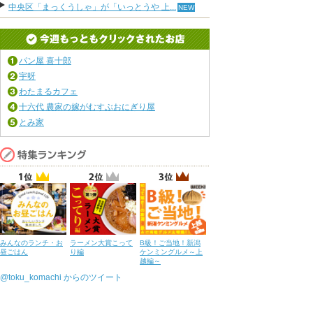
中央区「まっくうしゃ」が「いっとうや 上...
パン屋 喜十郎
宇呀
わたまるカフェ
十六代 農家の嫁がむすぶおにぎり屋
とみ家
みんなのランチ・お
ラーメン大賞こって
B級！ご当地！新潟
昼ごはん
り編
ケンミングルメ～上
越編～
@toku_komachi からのツイート