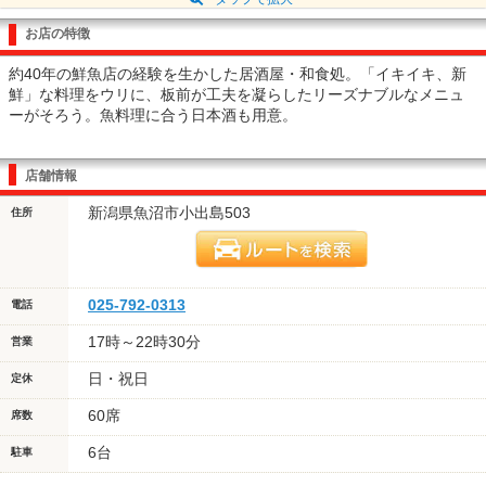
お店の特徴
約40年の鮮魚店の経験を生かした居酒屋・和食処。「イキイキ、新
鮮」な料理をウリに、板前が工夫を凝らしたリーズナブルなメニュ
ーがそろう。魚料理に合う日本酒も用意。
店舗情報
新潟県魚沼市小出島503
住所
025-792-0313
電話
17時～22時30分
営業
日・祝日
定休
60席
席数
6台
駐車