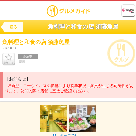
魚料理と和食の店 須藤魚屋
戻る
魚料理と和食の店
須藤魚屋
スドウサカナヤ
魚沼市
[ 居酒屋 ]
【お知らせ】
※新型コロナウイルスの影響により営業状況に変更が生じる可能性があ
ります。訪問の際は店舗に直接ご確認ください。
タップで拡大