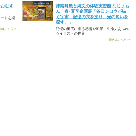
ーおむす
津南町農と縄文の体験実習館 なじょも
ん 春･夏季企画展「谷口シロウが描
く宇宙 記憶の穴を掘り、光の匂いを
アートを楽
探す。」
記憶の奥底に眠る感情や風景…生命力あふれ
きはこちら⇒
るイラストの世界
続きはこちら⇒