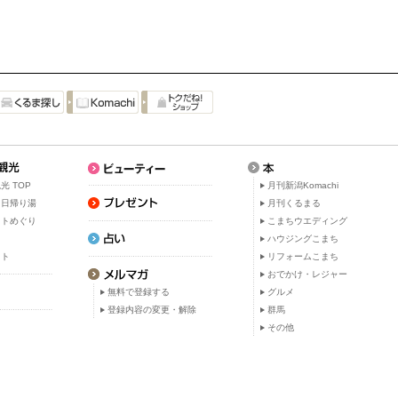
光 TOP
月刊新潟Komachi
・日帰り湯
月刊くるまる
ットめぐり
こまちウエディング
ト
ハウジングこまち
ット
リフォームこまち
おでかけ・レジャー
無料で登録する
グルメ
登録内容の変更・解除
群馬
その他