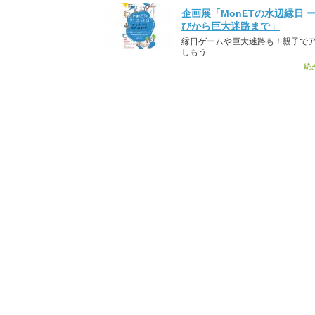
企画展「MonETの水辺縁日 
びから巨大迷路まで」
縁日ゲームや巨大迷路も！親子で
しもう
続