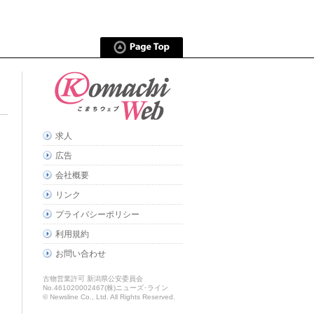
求人
広告
会社概要
リンク
プライバシーポリシー
利用規約
お問い合わせ
古物営業許可 新潟県公安委員会
No.461020002467(株)ニューズ･ライン
© Newsline Co., Ltd. All Rights Reserved.