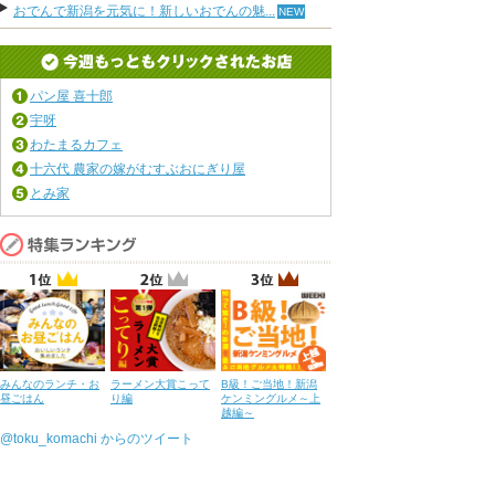
おでんで新潟を元気に！新しいおでんの魅...
パン屋 喜十郎
宇呀
わたまるカフェ
十六代 農家の嫁がむすぶおにぎり屋
とみ家
みんなのランチ・お
ラーメン大賞こって
B級！ご当地！新潟
昼ごはん
り編
ケンミングルメ～上
越編～
@toku_komachi からのツイート