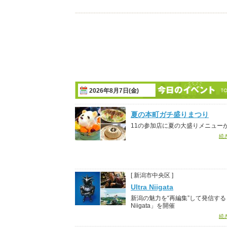
2026年8月7日(金)
夏の本町ガチ盛りまつり
11の参加店に夏の大盛りメニュー
続
[ 新潟市中央区 ]
Ultra Niigata
新潟の魅力を“再編集”して発信する「U
Niigata」を開催
続