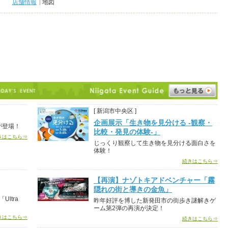
店舗情報
地図
[ 新潟市中央区 ]
企画展示「生き物を見分ける -観察・
が登場！
比較・発見の体験-」
きはこちら⇒
じっくり観察して生き物を見分ける面白さを
体験！
続きはこちら⇒
【再演】ナゾトキアドベンチャー「霧
隠れの街と導きの金魚」
ltra
昨年好評を博した新発田市の街歩き謎解きゲ
ーム第2弾の再演が決定！
きはこちら⇒
続きはこちら⇒