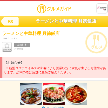
ラーメンと中華料理 月徳飯店
戻る
ラーメンと中華料理
月徳飯店
ツキトクハンテン
糸魚川市
[ 中国料理 ]
【お知らせ】
※新型コロナウイルスの影響により営業状況に変更が生じる可能性があ
ります。訪問の際は店舗に直接ご確認ください。
タップで拡大