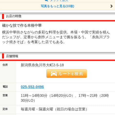
写真をもっと見る(10枚)
お店の特徴
確かな技で作る本格中華
横浜中華街さながらの多彩な料理を提供。本場・中国で実績を積ん
だシェフが、定番から創作メニューまで腕を振るう。「糸魚川ブラ
ック焼きそば」を考案した店でもある。
店舗情報
新潟県糸魚川市大町2-5-18
住所
025-552-0496
電話
11時～14時30分（14時20分LO）、17時～21時（20時
営業
30分LO）
毎週月曜・隔週火曜（祝日の場合は営業）
定休