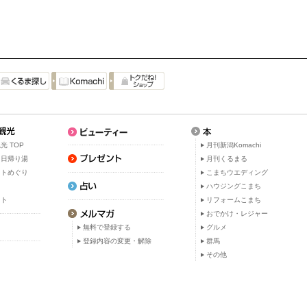
光 TOP
月刊新潟Komachi
・日帰り湯
月刊くるまる
ットめぐり
こまちウエディング
ト
ハウジングこまち
ット
リフォームこまち
おでかけ・レジャー
無料で登録する
グルメ
登録内容の変更・解除
群馬
その他