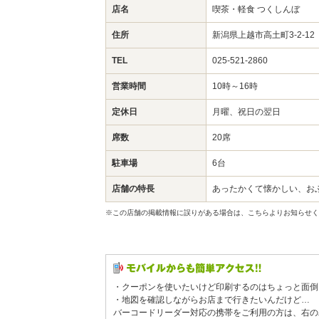
店名
喫茶・軽食 つくしんぼ
住所
新潟県上越市高土町3-2-1
TEL
025-521-2860
営業時間
10時～16時
定休日
月曜、祝日の翌日
席数
20席
駐車場
6台
店舗の特長
あったかくて懐かしい、お
※この店舗の掲載情報に誤りがある場合は、こちらよりお知らせく
・クーポンを使いたいけど印刷するのはちょっと面倒
・地図を確認しながらお店まで行きたいんだけど…
バーコードリーダー対応の携帯をご利用の方は、右の