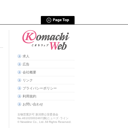
求人
広告
会社概要
リンク
プライバシーポリシー
利用規約
お問い合わせ
古物営業許可 新潟県公安委員会
No.461020002467(株)ニューズ･ライン
© Newsline Co., Ltd. All Rights Reserved.