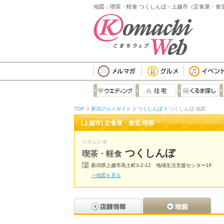
地図：喫茶・軽食 つくしんぼ - 上越市（定食屋・食
TOP
新潟グルメガイド
つくしんぼ
つくしんぼ 地図
[上越市] 定食屋・食堂,喫茶
ツクシンボ
つくしんぼ
喫茶・軽食
新潟県上越市高土町3-2-12 地域生活支援センター1F
⇒地図を見る