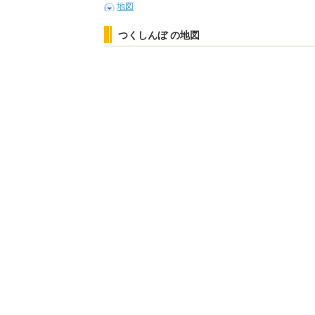
地図
つくしんぼ の地図