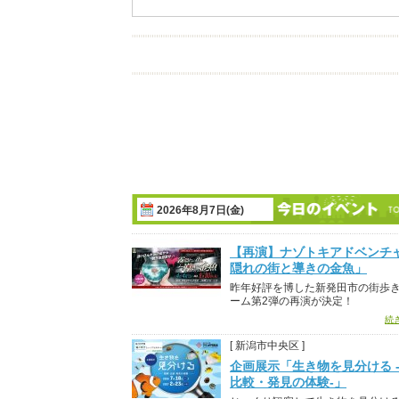
2026年8月7日(金)
【再演】ナゾトキアドベンチ
隠れの街と導きの金魚」
昨年好評を博した新発田市の街歩
ーム第2弾の再演が決定！
続
[ 新潟市中央区 ]
企画展示「生き物を見分ける 
比較・発見の体験-」