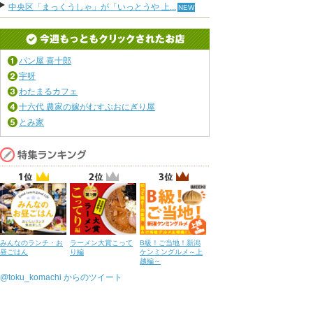
中央区「まっくうしゃ」が「いっとうや 上...
パン屋 喜十郎
宇呀
わたまるカフェ
十六代 農家の嫁がむすぶおにぎり屋
とみ家
みんなのランチ・お
ラーメン大賞こって
B級！ご当地！新潟
昼ごはん
り編
ケンミングルメ～上
越編～
@toku_komachi からのツイート