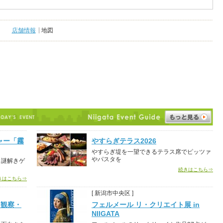
店舗情報
地図
ャー「霧
やすらぎテラス2026
やすらぎ堤を一望できるテラス席でピッツァ
やパスタを
き謎解きゲ
続きはこちら⇒
きはこちら⇒
[ 新潟市中央区 ]
-観察・
フェルメール リ・クリエイト展 in
NIIGATA