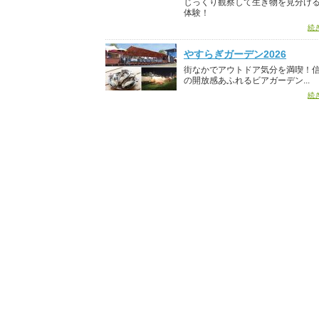
じっくり観察して生き物を見分け
体験！
続
やすらぎガーデン2026
街なかでアウトドア気分を満喫！
の開放感あふれるビアガーデン...
続