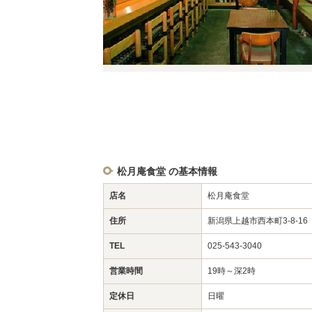
松月庵食堂 の基本情報
店名
松月庵食堂
住所
新潟県上越市西本町3-8-1
TEL
025-543-3040
営業時間
19時～深2時
定休日
日曜