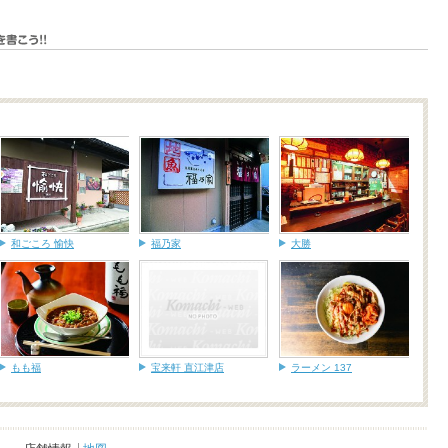
和ごころ 愉快
福乃家
大勝
もも福
宝来軒 直江津店
ラーメン 137