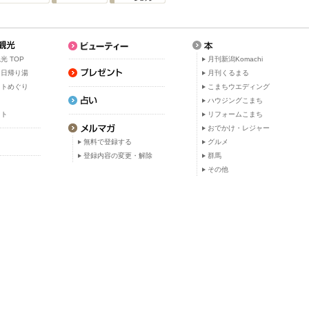
光 TOP
月刊新潟Komachi
・日帰り湯
月刊くるまる
ットめぐり
こまちウエディング
ト
ハウジングこまち
ット
リフォームこまち
おでかけ・レジャー
無料で登録する
グルメ
登録内容の変更・解除
群馬
その他