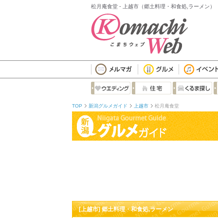
松月庵食堂 - 上越市（郷土料理・和食処,ラーメン）
TOP
新潟グルメガイド
上越市
松月庵食堂
[上越市] 郷土料理・和食処,ラーメン