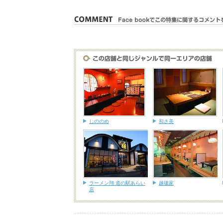
しののめ
和さ美
ラーメン翔 道の駅あらい
越後家
店