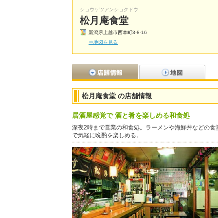
ショウゲツアンショクドウ
松月庵食堂
新潟県上越市西本町3-8-16
⇒地図を見る
松月庵食堂 の店舗情報
居酒屋感覚で 酒と肴を楽しめる和食処
深夜2時まで営業の和食処。ラーメンや海鮮丼などの食
で気軽に晩酌を楽しめる。