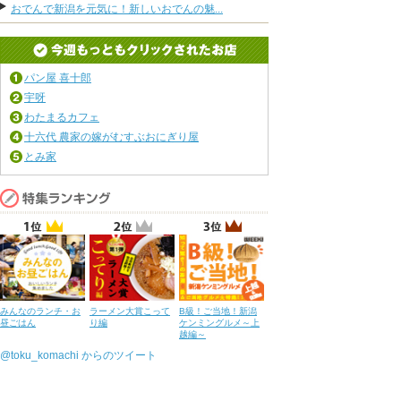
おでんで新潟を元気に！新しいおでんの魅...
パン屋 喜十郎
宇呀
わたまるカフェ
十六代 農家の嫁がむすぶおにぎり屋
とみ家
みんなのランチ・お
ラーメン大賞こって
B級！ご当地！新潟
昼ごはん
り編
ケンミングルメ～上
越編～
@toku_komachi からのツイート