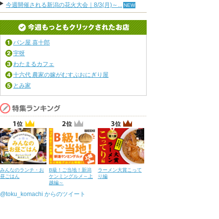
今週開催される新潟の花火大会｜8/3(月)～...
パン屋 喜十郎
宇呀
わたまるカフェ
十六代 農家の嫁がむすぶおにぎり屋
とみ家
みんなのランチ・お
B級！ご当地！新潟
ラーメン大賞こって
昼ごはん
ケンミングルメ～上
り編
越編～
@toku_komachi からのツイート