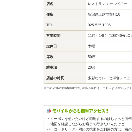
店名
レストラン ムーンベアー
住所
新潟県上越市寺町16
TEL
025-525-1906
営業時間
11時～14時（13時40分LO
定休日
木曜
席数
50席
駐車場
20台
店舗の特長
多彩なカレーと洋食メニュ
※この店舗の掲載情報に誤りがある場合は、こちらよりお知らせく
・クーポンを使いたいけど印刷するのはちょっと面倒
・地図を確認しながらお店まで行きたいんだけど…
バーコードリーダー対応の携帯をご利用の方は、右の