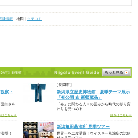
店舗情報
地図
クチコミ
[ 長岡市 ]
-観察・
新潟県立歴史博物館 夏季テーマ展示
「初公開 布 新収蔵品」
る面白さを
「布」に関わる人々の営みから時代の移り変
わりを見つめる
きはこちら⇒
続きはこちら⇒
新潟亀田蒸溜所 見学ツアー
が登場！
世界一を二度受賞！ウイスキー蒸溜所の試飲