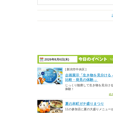
2026年8月6日(木)
[ 新潟市中央区 ]
企画展示「生き物を見分ける 
比較・発見の体験-」
じっくり観察して生き物を見分け
体験！
続
夏の本町ガチ盛りまつり
11の参加店に夏の大盛りメニュー