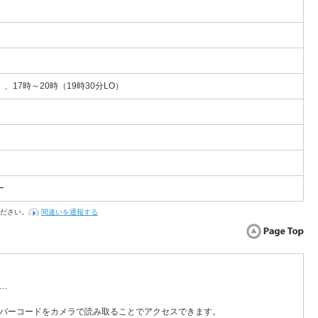
）、17時～20時（19時30分LO）
ー
ださい。
間違いを通報する
…
バーコードをカメラで読み取ることでアクセスできます。