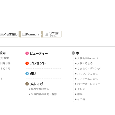
光 TOP
月刊新潟Komachi
・日帰り湯
月刊くるまる
ットめぐり
こまちウエディング
ト
ハウジングこまち
ット
リフォームこまち
おでかけ・レジャー
無料で登録する
グルメ
登録内容の変更・解除
群馬
その他