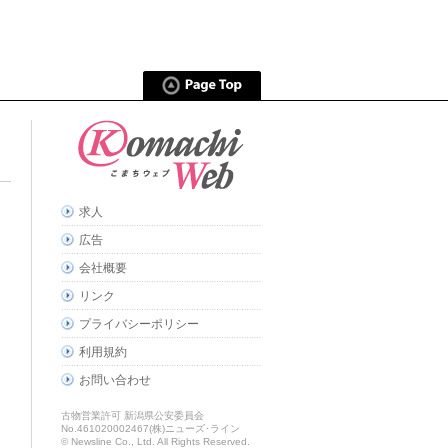
求人
広告
会社概要
リンク
プライバシーポリシー
利用規約
お問い合わせ
古物営業許可 新潟県公安委員会
No.461020002467(株)ニューズ･ライン
© Newsline Co., Ltd. All Rights Reserved.