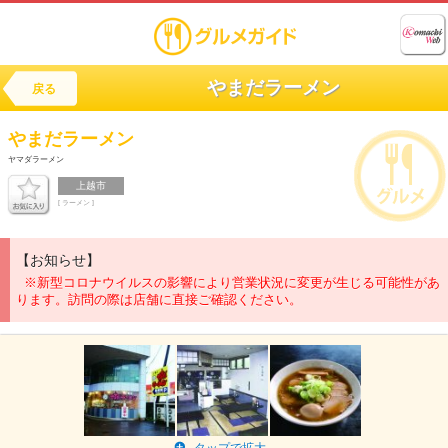
やまだラーメン
戻る
やまだラーメン
ヤマダラーメン
上越市
[ ラーメン ]
【お知らせ】
※新型コロナウイルスの影響により営業状況に変更が生じる可能性があ
ります。訪問の際は店舗に直接ご確認ください。
タップで拡大