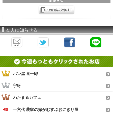
友人に知らせる
パン屋 喜十郎
宇呀
わたまるカフェ
十六代 農家の嫁がむすぶおにぎり屋