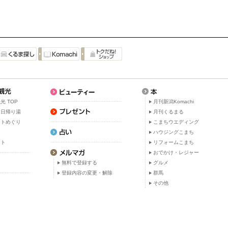
光 TOP
月刊新潟Komachi
・日帰り湯
月刊くるまる
ットめぐり
こまちウエディング
ト
ハウジングこまち
ット
リフォームこまち
おでかけ・レジャー
無料で登録する
グルメ
登録内容の変更・解除
群馬
その他