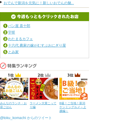
おでんで新潟を元気に！新しいおでんの魅...
パン屋 喜十郎
宇呀
わたまるカフェ
十六代 農家の嫁がむすぶおにぎり屋
とみ家
みんなのランチ・お
ラーメン大賞こって
B級！ご当地！新潟
昼ごはん
り編
ケンミングルメ～上
越編～
@toku_komachi からのツイート