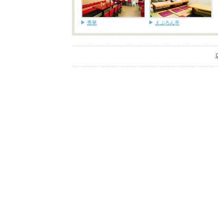
秀華
えぷろん亭