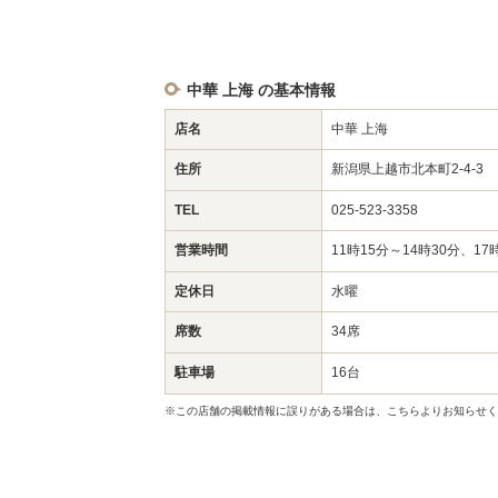
中華 上海 の基本情報
店名
中華 上海
住所
新潟県上越市北本町2-4-3
TEL
025-523-3358
営業時間
11時15分～14時30分、17
定休日
水曜
席数
34席
駐車場
16台
※この店舗の掲載情報に誤りがある場合は、こちらよりお知らせく