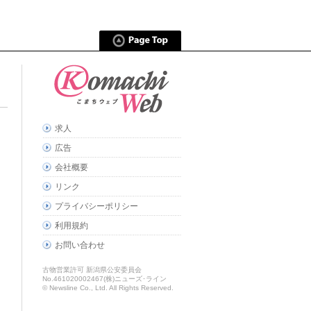
求人
広告
会社概要
リンク
プライバシーポリシー
利用規約
お問い合わせ
古物営業許可 新潟県公安委員会
No.461020002467(株)ニューズ･ライン
© Newsline Co., Ltd. All Rights Reserved.