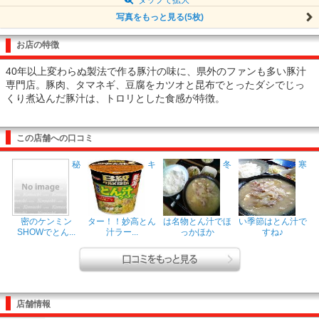
写真をもっと見る(5枚)
お店の特徴
40年以上変わらぬ製法で作る豚汁の味に、県外のファンも多い豚汁
専門店。豚肉、タマネギ、豆腐をカツオと昆布でとったダシでじっ
くり煮込んだ豚汁は、トロリとした食感が特徴。
この店舗への口コミ
秘
キ
冬
寒
密のケンミン
ター！！妙高とん
は名物とん汁でほ
い季節はとん汁で
SHOWでとん...
汁ラー...
っかほか
すね♪
店舗情報