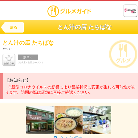
とん汁の店 たちばな
戻る
とん汁の店
たちばな
タチバナ
妙高市
[ 定食屋・食堂,ラーメン ]
【お知らせ】
※新型コロナウイルスの影響により営業状況に変更が生じる可能性があ
ります。訪問の際は店舗に直接ご確認ください。
タップで拡大