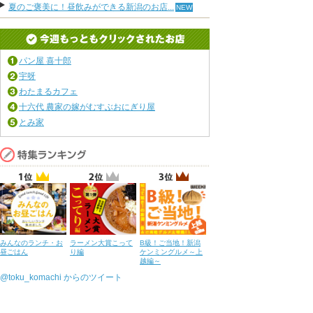
夏のご褒美に！昼飲みができる新潟のお店...
パン屋 喜十郎
宇呀
わたまるカフェ
十六代 農家の嫁がむすぶおにぎり屋
とみ家
みんなのランチ・お
ラーメン大賞こって
B級！ご当地！新潟
昼ごはん
り編
ケンミングルメ～上
越編～
@toku_komachi からのツイート