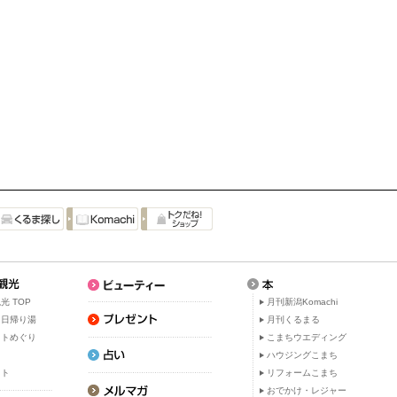
光 TOP
月刊新潟Komachi
・日帰り湯
月刊くるまる
ットめぐり
こまちウエディング
ト
ハウジングこまち
ット
リフォームこまち
おでかけ・レジャー