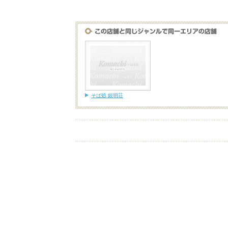
そば処 銀明荘