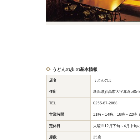
うどんの歩 の基本情報
店名
うどんの歩
住所
新潟県妙高市大字赤倉585-
TEL
0255-87-2088
営業時間
11時～14時、18時～22時
定休日
火曜※12月下旬～4月中旬
席数
25席