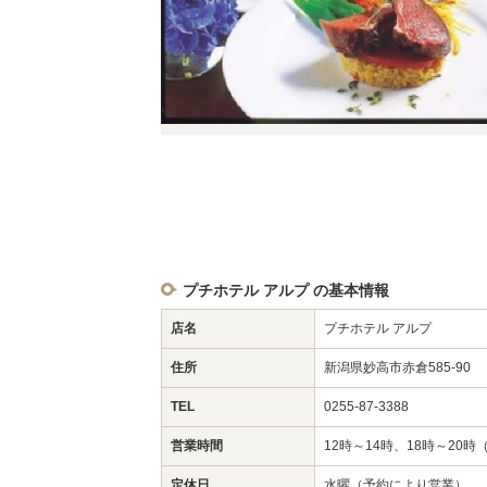
プチホテル アルプ の基本情報
店名
プチホテル アルプ
住所
新潟県妙高市赤倉585-90
TEL
0255-87-3388
営業時間
12時～14時、18時～20時
定休日
水曜（予約により営業）