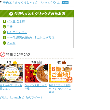
中央区「まっくうしゃ」が「いっとうや 上...
パン屋 喜十郎
宇呀
わたまるカフェ
十六代 農家の嫁がむすぶおにぎり屋
とみ家
みんなのランチ・お
ラーメン大賞こって
B級！ご当地！新潟
昼ごはん
り編
ケンミングルメ～上
越編～
@toku_komachi からのツイート