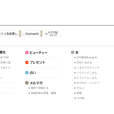
光 TOP
月刊新潟Komachi
・日帰り湯
月刊くるまる
ットめぐり
こまちウエディング
ト
ハウジングこまち
ット
リフォームこまち
おでかけ・レジャー
無料で登録する
グルメ
登録内容の変更・解除
群馬
その他