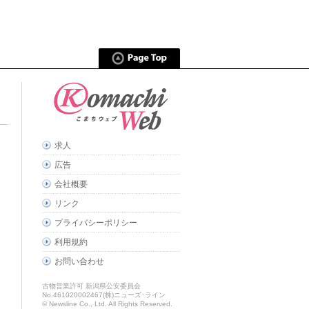
求人
広告
会社概要
リンク
プライバシーポリシー
利用規約
お問い合わせ
古物営業許可 新潟県公安委員会
No.461020002467(株)ニューズ･ライン
© Newsline Co., Ltd. All Rights Reserved.