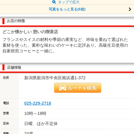
タップで拡大
写真をもっと見る(6枚)
お店の特徴
どこか懐かしい 憩いの喫茶店
フランスやスイスの材料や季節の果実など、吟味を重ねて選ばれた
素材を使った、素朴な味わいのケーキに定評あり。高級生豆使用の
自家焙煎コーヒーと一緒に。
店舗情報
新潟県新潟市中央区南浜通1-372
住所
025-229-2718
電話
10時～18時
営業
日曜、ほか不定休
定休
23席
席数