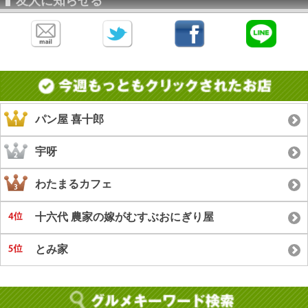
友人に知らせる
パン屋 喜十郎
宇呀
わたまるカフェ
十六代 農家の嫁がむすぶおにぎり屋
とみ家