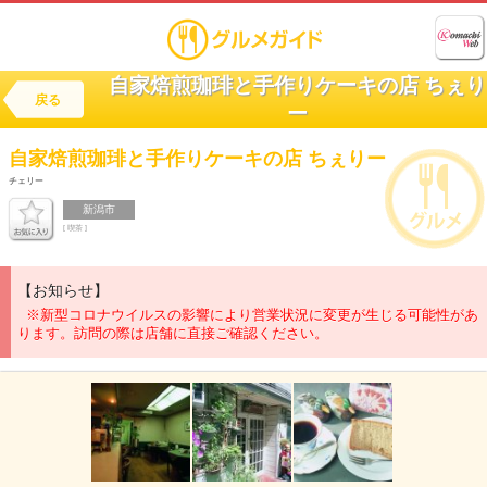
自家焙煎珈琲と手作りケーキの店 ちぇり
戻る
ー
自家焙煎珈琲と手作りケーキの店
ちぇりー
チェリー
新潟市
[ 喫茶 ]
【お知らせ】
※新型コロナウイルスの影響により営業状況に変更が生じる可能性があ
ります。訪問の際は店舗に直接ご確認ください。