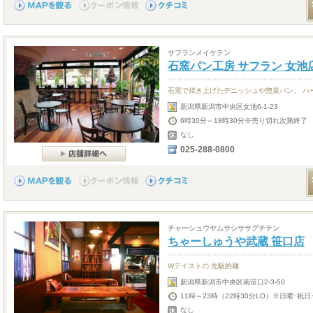
サフランメイケテン
石窯パン工房 サフラン 女池
石窯で焼き上げたデニッシュや惣菜パン、 ハ
新潟県新潟市中央区女池6-1-23
6時30分～18時30分※売り切れ次第終了
なし
025-288-0800
チャーシュウヤムサシササグチテン
ちゃーしゅうや武蔵 笹口店
Wテイストの 先駆的麺
新潟県新潟市中央区南笹口2-3-50
11時～23時（22時30分LO）※日曜･祝
なし