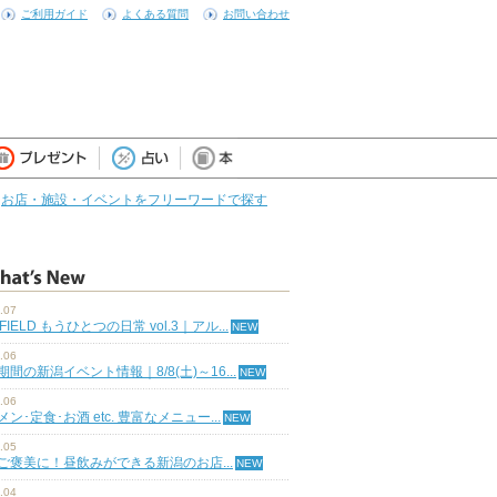
ご利用ガイド
よくある質問
お問い合わせ
お店・施設・イベントをフリーワードで探す
.07
 FIELD もうひとつの日常 vol.3｜アル...
.06
期間の新潟イベント情報｜8/8(土)～16...
.06
ン･定食･お酒 etc. 豊富なメニュー...
.05
ご褒美に！昼飲みができる新潟のお店...
.04