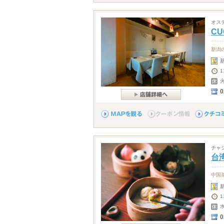
オス
CU
新潟
1
0
チャ
台
中国
0