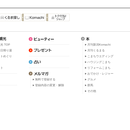
光 TOP
月刊新潟Komachi
・日帰り湯
月刊くるまる
ットめぐり
こまちウエディング
ト
ハウジングこまち
ット
リフォームこまち
おでかけ・レジャー
無料で登録する
グルメ
登録内容の変更・解除
群馬
その他