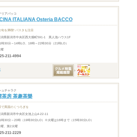
テリアバッコ
CINA ITALIANA Osteria BACCO
の旬を満喫! パスタも注目
新潟県新潟市中央区西大畑町591-1 異人池ハウス1F
1時30分～14時LO、18時～22時30分（21時LO）
火曜
25-211-4994
シュチャラク
湾茶房 茶趣茶樂
茶で異国のくつろぎを
新潟県新潟市中央区女池上山4-22-11
11時30分～20時（19時30分LO）※火曜は16時まで（15時30分LO）
水曜、第2火曜
25-211-2229