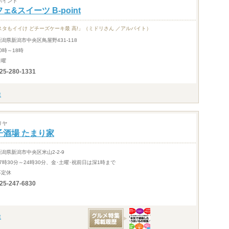
ポイント
ェ&スイーツ B-point
スタもイイけ どチーズケーキ最 高!」（ミドリさん ／アルバイト）
新潟県新潟市中央区鳥屋野431-118
0時～18時
日曜
25-280-1331
リヤ
子酒場 たまり家
新潟県新潟市中央区米山2-2-9
17時30分～24時30分、金･土曜･祝前日は深1時まで
不定休
25-247-6830