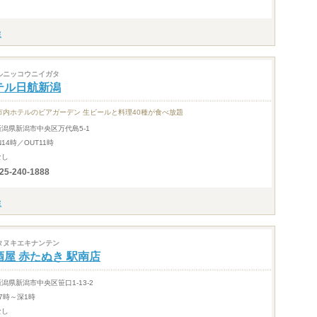
ルニッコウニイガタ
テル日航新潟
市内ホテルのビアガーデン 生ビールと料理40種が食べ放題
新潟県新潟市中央区万代島5-1
N14時／OUT11時
なし
25-240-1888
タヌキエキナンテン
酒屋 赤たぬき 駅南店
新潟県新潟市中央区笹口1-13-2
17時～深1時
なし