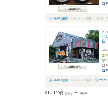
0
ビッ
ハ
店
人気
0
91～100件
を表示 / 2006件中