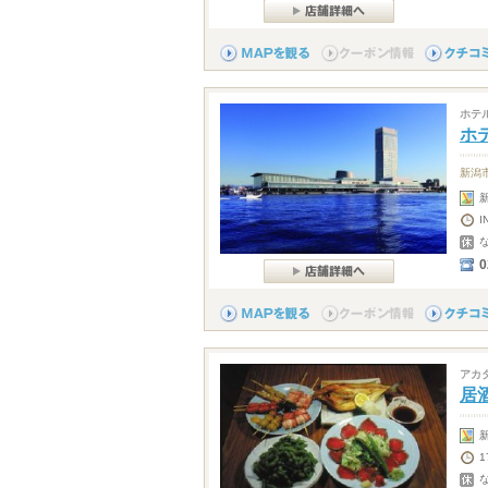
ホテ
ホ
新潟
I
0
アカ
居