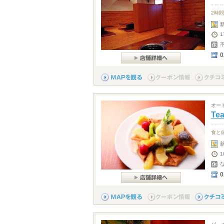
2時
1
0
オー
Te
食と
1
0