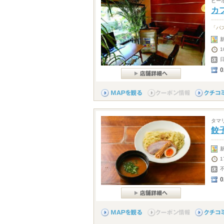
ビー
カフ
「パ
1
0
タマ
餃
0