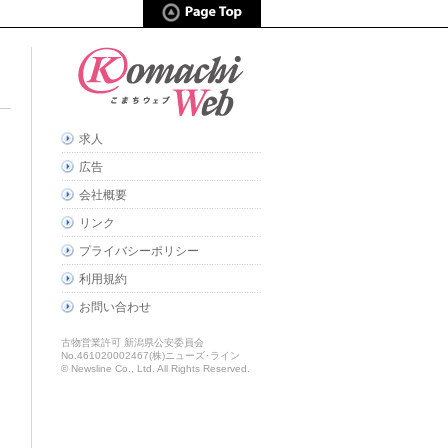
求人
広告
会社概要
リンク
プライバシーポリシー
利用規約
お問い合わせ
古物営業許可 新潟県公安委員会
No.461020002467(株)ニューズ･ライン
© Newsline Co., Ltd. All Rights Reserved.