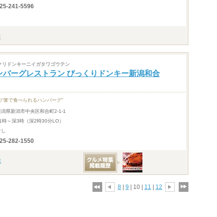
25-241-5596
クリドンキーニイガタワゴウテン
ンバーグレストラン びっくりドンキー新潟和合
の“箸で食べられるハンバーグ”
新潟県新潟市中央区和合町2-1-1
11時～深3時（深2時30分LO）
なし
25-282-1550
8
|
9
| 10 |
11
|
12