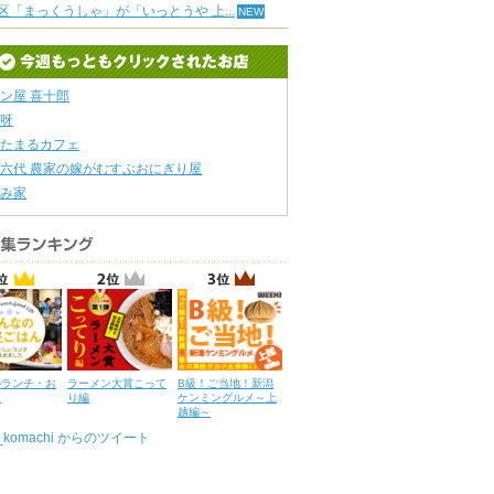
区「まっくうしゃ」が「いっとうや 上...
ン屋 喜十郎
呀
たまるカフェ
六代 農家の嫁がむすぶおにぎり屋
み家
のランチ・お
ラーメン大賞こって
B級！ご当地！新潟
ん
り編
ケンミングルメ～上
越編～
u_komachi からのツイート