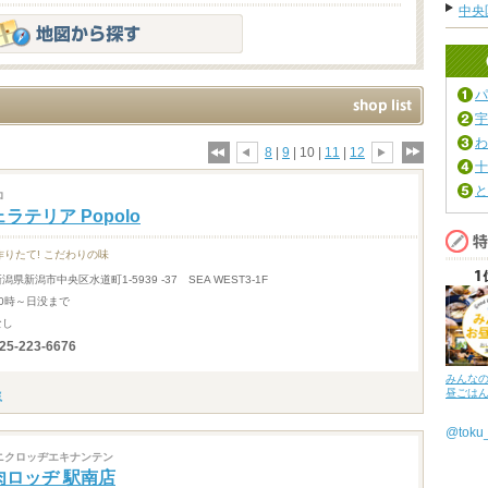
中央
パ
宇
わ
8
|
9
| 10 |
11
|
12
十
と
ロ
ラテリア Popolo
作りたて! こだわりの味
潟県新潟市中央区水道町1-5939 -37 SEA WEST3-1F
10時～日没まで
なし
25-223-6676
みんな
昼ごは
@tok
ニクロッヂエキナンテン
肉ロッヂ 駅南店