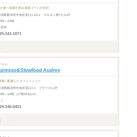
間の食べ放題& 飲み放題コースが好評
新潟県新潟市中央区笹口1-10-1 マルヨシ第7ビル2F
7時～23時
不定休
25-241-1071
ドリー
apresso&Slowfood Audrey
健康に配慮したカフェメニュー
新潟県新潟市中央区笹口1-1 プラーカ1-2F
0時～18時（17時30分LO）
なし
25-240-0421