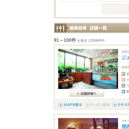
91～100件
を表示 / 2006件中
ポポ
ジェ
毎朝
新
0
ヤキ
焼