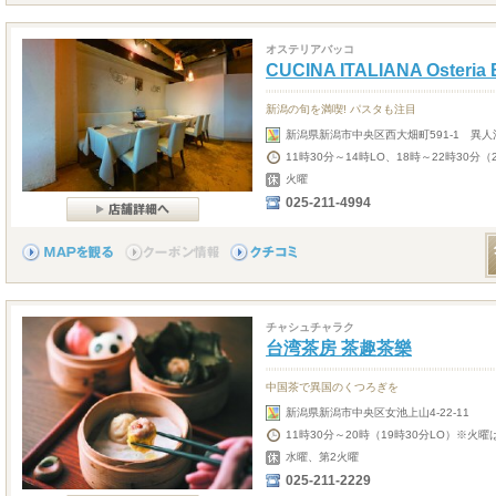
オステリアバッコ
CUCINA ITALIANA Osteri
新潟の旬を満喫! パスタも注目
新潟県新潟市中央区西大畑町591-1 異人
11時30分～14時LO、18時～22時30分（
火曜
025-211-4994
チャシュチャラク
台湾茶房 茶趣茶樂
中国茶で異国のくつろぎを
新潟県新潟市中央区女池上山4-22-11
11時30分～20時（19時30分LO）※火曜
水曜、第2火曜
025-211-2229