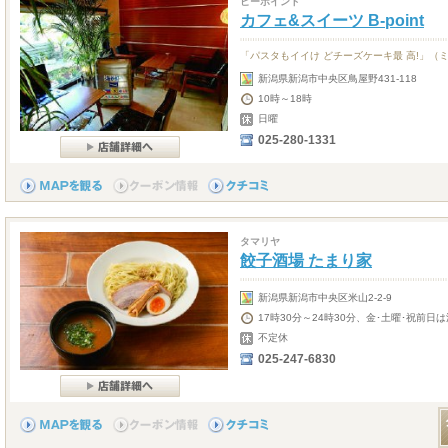
ビーポイント
カフェ&スイーツ B-point
「パスタもイイけ どチーズケーキ最 高!」（
新潟県新潟市中央区鳥屋野431-118
10時～18時
日曜
025-280-1331
タマリヤ
餃子酒場 たまり家
新潟県新潟市中央区米山2-2-9
17時30分～24時30分、金･土曜･祝前
不定休
025-247-6830