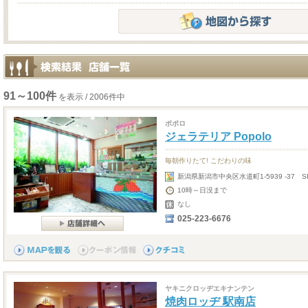
91～100件
を表示 / 2006件中
ポポロ
ジェラテリア Popolo
毎朝作りたて! こだわりの味
新潟県新潟市中央区水道町1-5939 -37 SEA
10時～日没まで
なし
025-223-6676
ヤキニクロッヂエキナンテン
焼肉ロッヂ 駅南店