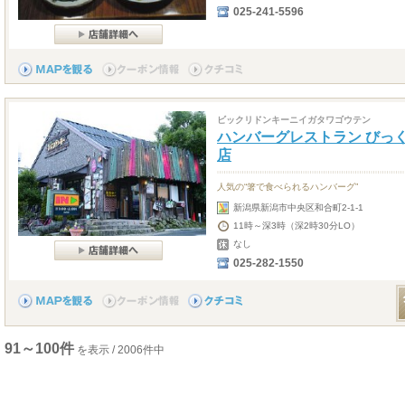
025-241-5596
ビックリドンキーニイガタワゴウテン
ハンバーグレストラン びっ
店
人気の“箸で食べられるハンバーグ”
新潟県新潟市中央区和合町2-1-1
11時～深3時（深2時30分LO）
なし
025-282-1550
91～100件
を表示 / 2006件中