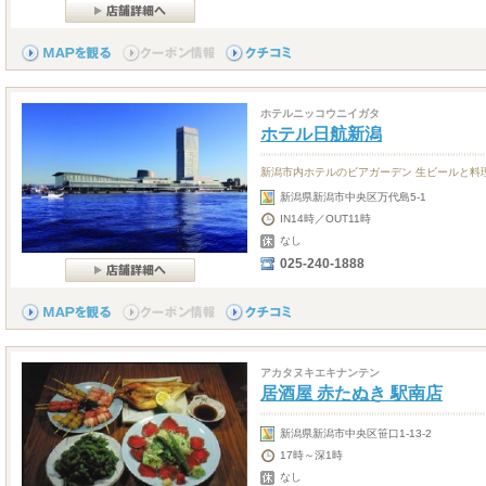
ホテルニッコウニイガタ
ホテル日航新潟
新潟市内ホテルのビアガーデン 生ビールと料
新潟県新潟市中央区万代島5-1
IN14時／OUT11時
なし
025-240-1888
アカタヌキエキナンテン
居酒屋 赤たぬき 駅南店
新潟県新潟市中央区笹口1-13-2
17時～深1時
なし