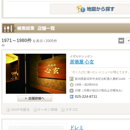
1971～1980件
を表示 / 2005件
中
イザカヤシンゲン
居酒屋 心玄
「行くたびに食べたいメニューが増えてます
新潟県新潟市中央区古町通八番町1446 
18時～深2時50分
日曜（月曜が祝日の場合は月曜休み）
025-224-8711
ドレミ