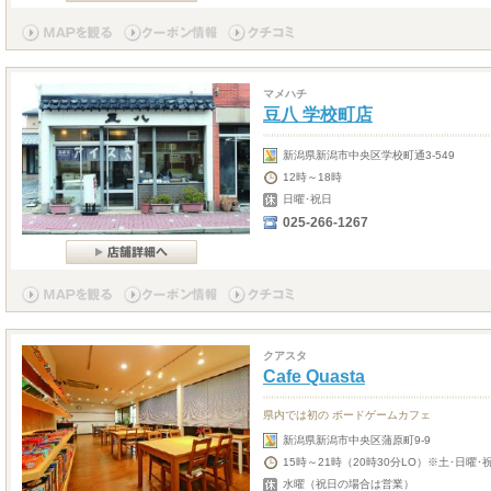
マメハチ
豆八 学校町店
新潟県新潟市中央区学校町通3-549
12時～18時
日曜･祝日
025-266-1267
クアスタ
Cafe Quasta
県内では初の ボードゲームカフェ
新潟県新潟市中央区蒲原町9-9
15時～21時（20時30分LO）※土･日曜･
水曜（祝日の場合は営業）