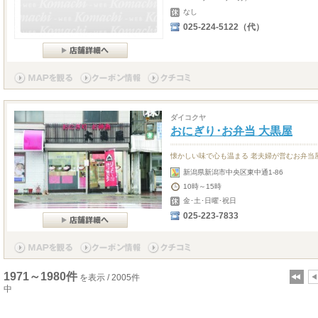
なし
025-224-5122（代）
ダイコクヤ
おにぎり･お弁当 大黒屋
懐かしい味で心も温まる 老夫婦が営むお弁当
新潟県新潟市中央区東中通1-86
10時～15時
金･土･日曜･祝日
025-223-7833
1971～1980件
を表示 / 2005件
中