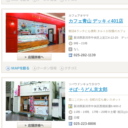
カフェアオヤマ
カフェ青山 デッキィ401店
朝活&ランチにも便利 タルトが自慢のカフェ
新潟県新潟市中央区上近江4-12-20 デッキ
8時～21時
なし
025-282-1139
ソバウドンキョウタロウ
そば･うどん京太郎
質にこだわった 古町の立ち食いスポット
新潟県新潟市中央区西堀前通6-900-2
11時～15時、17時～20時※土曜･祝日は1
日曜
025-223-8806