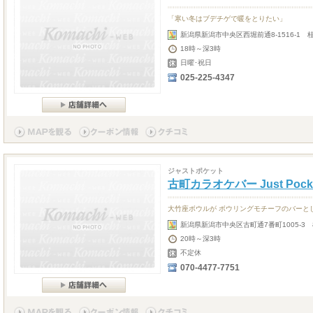
「寒い冬はブデチゲで暖をとりたい」
新潟県新潟市中央区西堀前通8-1516-1 
18時～深3時
日曜･祝日
025-225-4347
ジャストポケット
古町カラオケバー Just Pock
大竹座ボウルが ボウリングモチーフのバーと
新潟県新潟市中央区古町通7番町1005-3 
20時～深3時
不定休
070-4477-7751