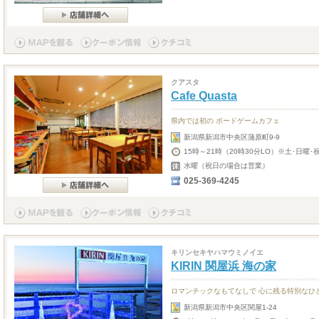
クアスタ
Cafe Quasta
県内では初の ボードゲームカフェ
新潟県新潟市中央区蒲原町9-9
15時～21時（20時30分LO）※土･日曜･
水曜（祝日の場合は営業）
025-369-4245
キリンセキヤハマウミノイエ
KIRIN 関屋浜 海の家
ロマンチックなもてなしで 心に残る特別なひ
新潟県新潟市中央区関屋1-24