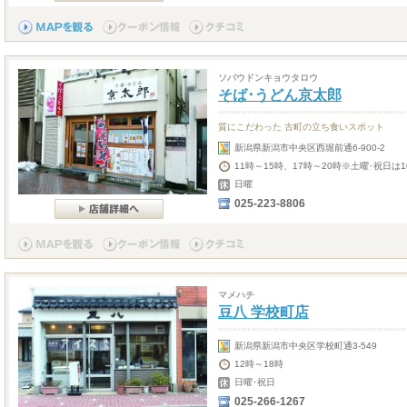
ソバウドンキョウタロウ
そば･うどん京太郎
質にこだわった 古町の立ち食いスポット
新潟県新潟市中央区西堀前通6-900-2
11時～15時、17時～20時※土曜･祝日は1
日曜
025-223-8806
マメハチ
豆八 学校町店
新潟県新潟市中央区学校町通3-549
12時～18時
日曜･祝日
025-266-1267