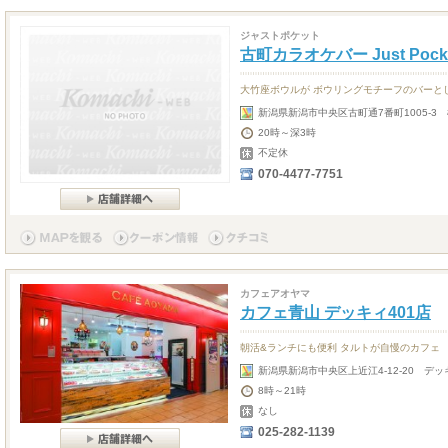
ジャストポケット
古町カラオケバー Just Pock
大竹座ボウルが ボウリングモチーフのバーと
新潟県新潟市中央区古町通7番町1005-3 
20時～深3時
不定休
070-4477-7751
カフェアオヤマ
カフェ青山 デッキィ401店
朝活&ランチにも便利 タルトが自慢のカフェ
新潟県新潟市中央区上近江4-12-20 デッキ
8時～21時
なし
025-282-1139