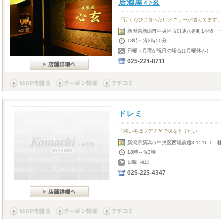
居酒屋 心玄
「行くたびに食べたいメニューが増えてます
新潟県新潟市中央区古町通八番町1446 
18時～深2時50分
日曜（月曜が祝日の場合は月曜休み）
025-224-8711
ドレミ
「寒い冬はブデチゲで暖をとりたい」
新潟県新潟市中央区西堀前通8-1516-1 
18時～深3時
日曜･祝日
025-225-4347