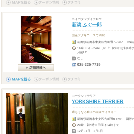
ニイガタフグイチロウ
新潟 ふぐ一郎
国産フグをコースで満喫
新潟県新潟市中央区古町通7-998-1 CS新
16時30分～24時（金･土･祝前日は朝4時
分前LO
なし
025-225-7719
ヨークシャテリア
YORKSHIRE TERRIER
通もうなる垂涎の国産ウイスキー
新潟県新潟市中央区古町通8-1501 国際ビ
20時～朝5時※日曜は24時まで
12月31日、1月1日