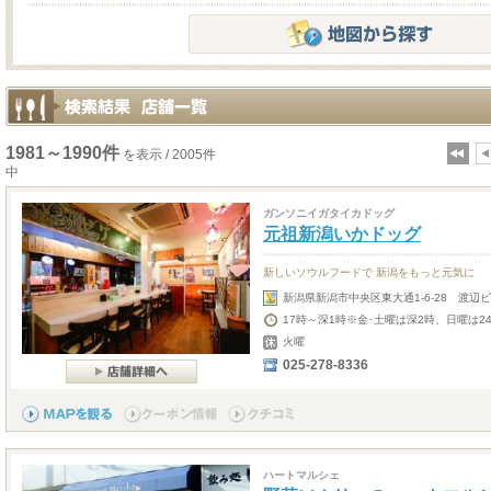
1981～1990件
を表示 / 2005件
中
ガンソニイガタイカドッグ
元祖新潟いかドッグ
新しいソウルフードで 新潟をもっと元気に
新潟県新潟市中央区東大通1-6-28 渡辺ビ
17時～深1時※金･土曜は深2時、日曜は2
火曜
025-278-8336
ハートマルシェ