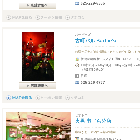
025-229-6336
バービーズ
古町バル Barbie's
お酒が思わず進む新鮮なカキを存分に楽しも
新潟県新潟市中央区古町通8-1413-3 古
11時30分～14時30分、18時～深1時（2
（深1時30分LO）
日曜
025-226-0777
ヒオトコ
火男 串゛ら分店
串焼きと日本酒で至福の時間
新潟県新潟市中央区弁天1-3-5