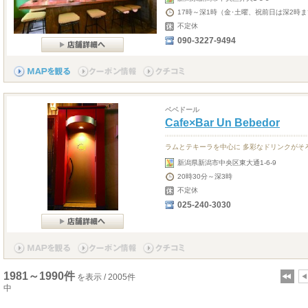
17時～深1時（金･土曜、祝前日は深2時
不定休
090-3227-9494
ベベドール
Cafe×Bar Un Bebedor
ラムとテキーラを中心に 多彩なドリンクがそ
新潟県新潟市中央区東大通1-6-9
20時30分～深3時
不定休
025-240-3030
1981～1990件
を表示 / 2005件
中