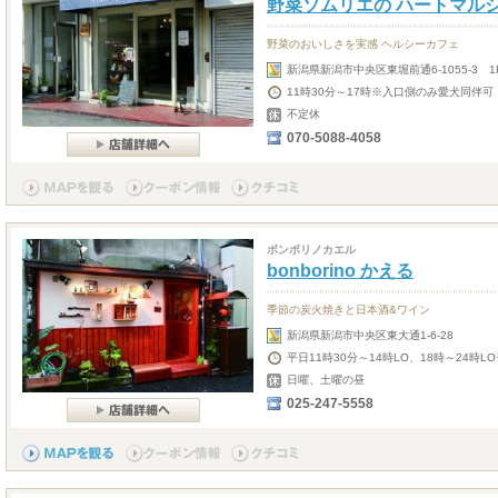
野菜ソムリエの ハートマル
野菜のおいしさを実感 ヘルシーカフェ
新潟県新潟市中央区東堀前通6-1055-3 1
11時30分～17時※入口側のみ愛犬同伴可
不定休
070-5088-4058
ボンボリノカエル
bonborino かえる
季節の炭火焼きと日本酒&ワイン
新潟県新潟市中央区東大通1-6-28
平日11時30分～14時LO、18時～24時L
日曜、土曜の昼
025-247-5558