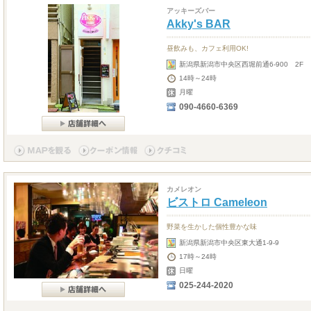
アッキーズバー
Akky's BAR
昼飲みも、カフェ利用OK!
新潟県新潟市中央区西堀前通6-900 2F
14時～24時
月曜
090-4660-6369
カメレオン
ビストロ Cameleon
野菜を生かした個性豊かな味
新潟県新潟市中央区東大通1-9-9
17時～24時
日曜
025-244-2020