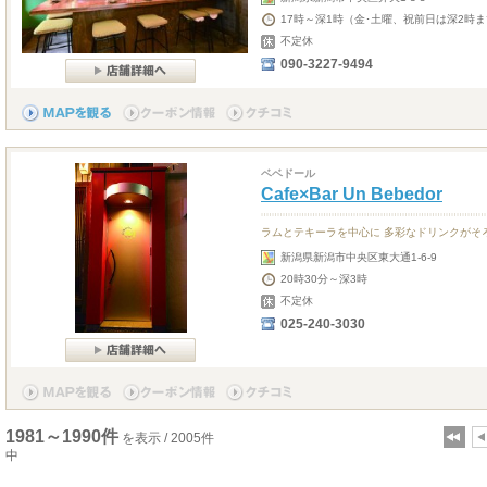
17時～深1時（金･土曜、祝前日は深2時
不定休
090-3227-9494
ベベドール
Cafe×Bar Un Bebedor
ラムとテキーラを中心に 多彩なドリンクがそ
新潟県新潟市中央区東大通1-6-9
20時30分～深3時
不定休
025-240-3030
1981～1990件
を表示 / 2005件
中