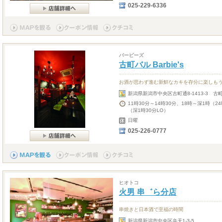
025-229-6336
バービーズ
古町バル Barbie's
お酒が思わず進む新鮮なカキを存分に楽しも
新潟県新潟市中央区古町通8-1413-3 古
11時30分～14時30分、18時～深1時（2
（深1時30分LO）
日曜
025-226-0777
ヒオトコ
火男 串゛ら分店
串焼きと日本酒で至福の時間
新潟県新潟市中央区弁天1-3-5