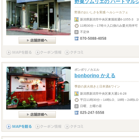
野菜ソムリエの ハートマル
野菜のおいしさを実感 ヘルシーカフェ
新潟県新潟市中央区東堀前通6-1055-3 1
11時30分～17時※入口側のみ愛犬同伴可
不定休
070-5088-4058
ボンボリノカエル
bonborino かえる
季節の炭火焼きと日本酒&ワイン
新潟県新潟市中央区東大通1-6-28
平日11時30分～14時LO、18時～24時L
日曜、土曜の昼
025-247-5558