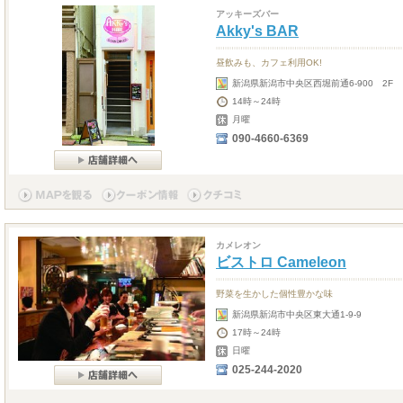
アッキーズバー
Akky's BAR
昼飲みも、カフェ利用OK!
新潟県新潟市中央区西堀前通6-900 2F
14時～24時
月曜
090-4660-6369
カメレオン
ビストロ Cameleon
野菜を生かした個性豊かな味
新潟県新潟市中央区東大通1-9-9
17時～24時
日曜
025-244-2020