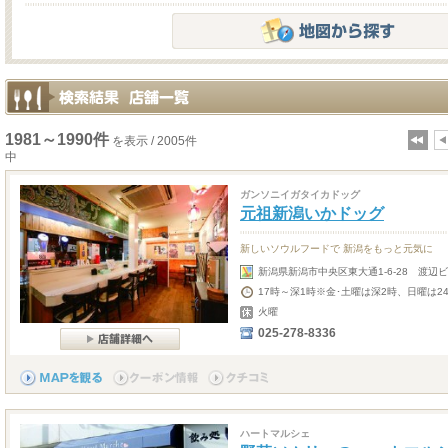
1981～1990件
を表示 / 2005件
中
ガンソニイガタイカドッグ
元祖新潟いかドッグ
新しいソウルフードで 新潟をもっと元気に
新潟県新潟市中央区東大通1-6-28 渡辺ビ
17時～深1時※金･土曜は深2時、日曜は2
火曜
025-278-8336
ハートマルシェ