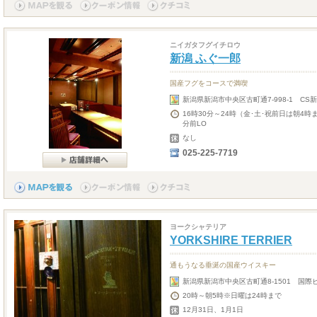
ニイガタフグイチロウ
新潟 ふぐ一郎
国産フグをコースで満喫
新潟県新潟市中央区古町通7-998-1 CS新
16時30分～24時（金･土･祝前日は朝4時
分前LO
なし
025-225-7719
ヨークシャテリア
YORKSHIRE TERRIER
通もうなる垂涎の国産ウイスキー
新潟県新潟市中央区古町通8-1501 国際ビ
20時～朝5時※日曜は24時まで
12月31日、1月1日