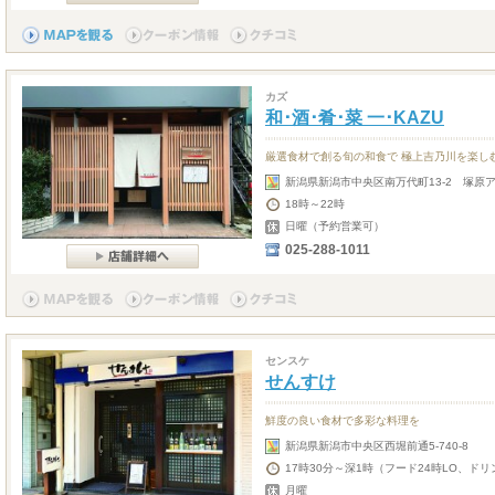
カズ
和･酒･肴･菜 一･KAZU
厳選食材で創る旬の和食で 極上吉乃川を楽し
新潟県新潟市中央区南万代町13-2 塚原ア
18時～22時
日曜（予約営業可）
025-288-1011
センスケ
せんすけ
鮮度の良い食材で多彩な料理を
新潟県新潟市中央区西堀前通5-740-8
17時30分～深1時（フード24時LO、ドリ
月曜