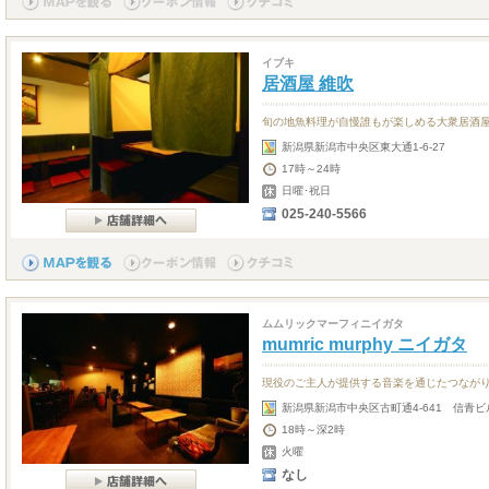
イブキ
居酒屋 維吹
旬の地魚料理が自慢誰もが楽しめる大衆居酒
新潟県新潟市中央区東大通1-6-27
17時～24時
日曜･祝日
025-240-5566
ムムリックマーフィニイガタ
mumric murphy ニイガタ
現役のご主人が提供する音楽を通じたつなが
新潟県新潟市中央区古町通4-641 信青ビ
18時～深2時
火曜
なし