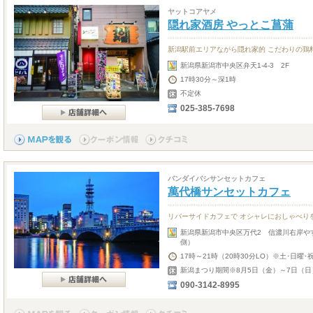
ヤットコアヤメ
隠れ家酒房 やっとこ菖蒲
新潟駅前エリアながら隠れ家的 こだわりの鶏
新潟県新潟市中央区弁天1-4-3 2F
17時30分～深1時
不定休
025-385-7698
バンダイバシサンセットカフェ
萬代橋サンセットカフェ
リバーサイドカフェで オシャレにおしゃべり
新潟県新潟市中央区万代2 信濃川右岸や
側）
17時～21時（20時30分LO）※土･日曜･
新潟まつり期間※8月5日（金）～7日（日
090-3142-8995