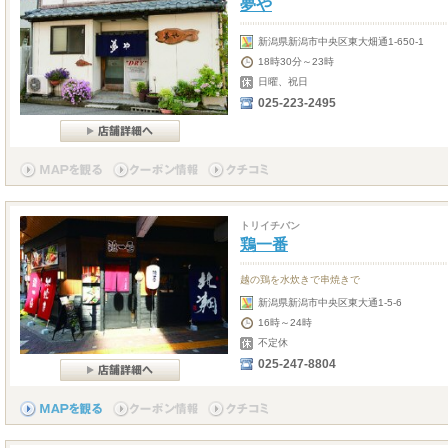
夢や
新潟県新潟市中央区東大畑通1-650-1
18時30分～23時
日曜、祝日
025-223-2495
トリイチバン
鶏一番
越の鶏を水炊きで串焼きで
新潟県新潟市中央区東大通1-5-6
16時～24時
不定休
025-247-8804