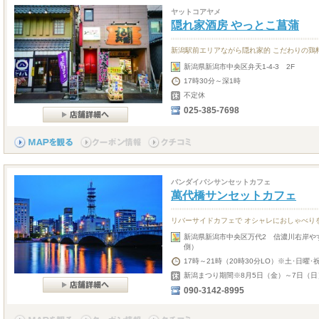
ヤットコアヤメ
隠れ家酒房 やっとこ菖蒲
新潟駅前エリアながら隠れ家的 こだわりの鶏
新潟県新潟市中央区弁天1-4-3 2F
17時30分～深1時
不定休
025-385-7698
バンダイバシサンセットカフェ
萬代橋サンセットカフェ
リバーサイドカフェで オシャレにおしゃべり
新潟県新潟市中央区万代2 信濃川右岸や
側）
17時～21時（20時30分LO）※土･日曜･
新潟まつり期間※8月5日（金）～7日（日
090-3142-8995