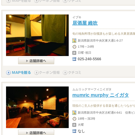
イブキ
居酒屋 維吹
旬の地魚料理が自慢誰もが楽しめる大衆居酒
新潟県新潟市中央区東大通1-6-27
17時～24時
日曜･祝日
025-240-5566
ムムリックマーフィニイガタ
mumric murphy ニイガタ
現役のご主人が提供する音楽を通じたつなが
新潟県新潟市中央区古町通4-641 信青ビ
18時～深2時
火曜
なし