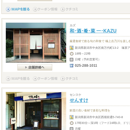
カズ
和･酒･肴･菜 一･KAZU
厳選食材で創る旬の和食で 極上吉乃川を楽し
新潟県新潟市中央区南万代町13-2 塚原ア
18時～22時
日曜（予約営業可）
025-288-1011
センスケ
せんすけ
鮮度の良い食材で多彩な料理を
新潟県新潟市中央区西堀前通5-740-8
17時30分～深1時（フード24時LO、ドリ
月曜