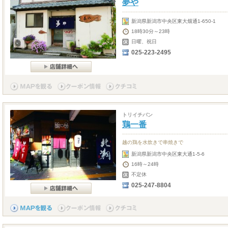
夢や
新潟県新潟市中央区東大畑通1-650-1
18時30分～23時
日曜、祝日
025-223-2495
トリイチバン
鶏一番
越の鶏を水炊きで串焼きで
新潟県新潟市中央区東大通1-5-6
16時～24時
不定休
025-247-8804