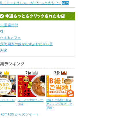
区「まっくうしゃ」が「いっとうや 上...
ン屋 喜十郎
呀
たまるカフェ
六代 農家の嫁がむすぶおにぎり屋
み家
のランチ・お
ラーメン大賞こって
B級！ご当地！新潟
ん
り編
ケンミングルメ～上
越編～
u_komachi からのツイート