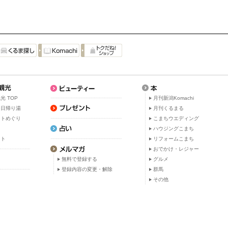
光 TOP
月刊新潟Komachi
・日帰り湯
月刊くるまる
ットめぐり
こまちウエディング
ト
ハウジングこまち
ット
リフォームこまち
おでかけ・レジャー
無料で登録する
グルメ
登録内容の変更・解除
群馬
その他