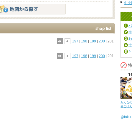
中央
パ
宇
わ
197
|
198
|
199
|
200
| 201
十
と
197
|
198
|
199
|
200
| 201
みんな
昼ごは
@tok