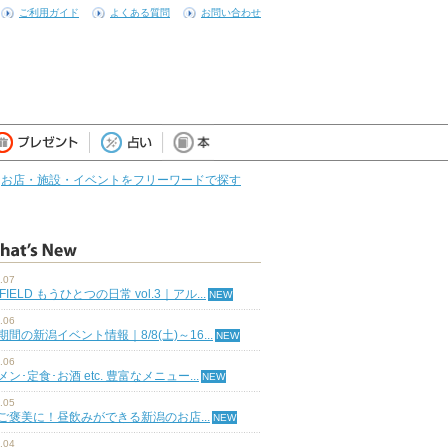
ご利用ガイド
よくある質問
お問い合わせ
お店・施設・イベントをフリーワードで探す
.07
 FIELD もうひとつの日常 vol.3｜アル...
.06
期間の新潟イベント情報｜8/8(土)～16...
.06
ン･定食･お酒 etc. 豊富なメニュー...
.05
ご褒美に！昼飲みができる新潟のお店...
.04