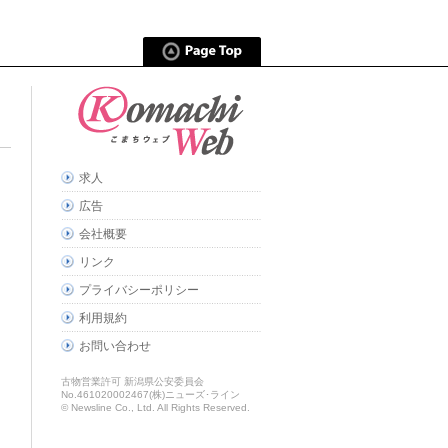
求人
広告
会社概要
リンク
プライバシーポリシー
利用規約
お問い合わせ
古物営業許可 新潟県公安委員会
No.461020002467(株)ニューズ･ライン
© Newsline Co., Ltd. All Rights Reserved.