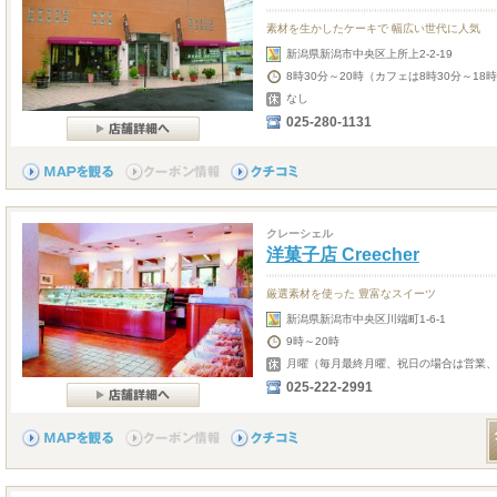
素材を生かしたケーキで 幅広い世代に人気
新潟県新潟市中央区上所上2-2-19
8時30分～20時（カフェは8時30分～18時
なし
025-280-1131
クレーシェル
洋菓子店 Creecher
厳選素材を使った 豊富なスイーツ
新潟県新潟市中央区川端町1-6-1
9時～20時
月曜（毎月最終月曜、祝日の場合は営業、3
025-222-2991