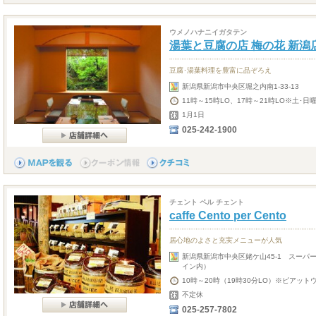
ウメノハナニイガタテン
湯葉と豆腐の店 梅の花 新潟
豆腐･湯葉料理を豊富に品ぞろえ
新潟県新潟市中央区堀之内南1-33-13
11時～15時LO、17時～21時LO※土･日
1月1日
025-242-1900
チェント ペル チェント
caffe Cento per Cento
居心地のよさと充実メニューが人気
新潟県新潟市中央区姥ケ山45-1 スーパ
イン内）
10時～20時（19時30分LO）※ピアット
不定休
025-257-7802