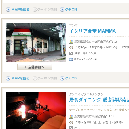
マンマ
イタリア食堂 MAMMA
新潟県新潟市中央区東万代町7-16
11時30分～14時30分（14時LO）、17時
月曜、第1･3火曜
025-243-5439
ダンニイガタエキナンテン
居食ダイニング 暖 新潟駅南
テーブルオーダーシステムを導入した 快適な
新潟県新潟市中央区米山3-2-14
17時～深1時（金･土･祝前日～深2時）
なし