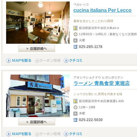
ペルレッコ
cucina italiana Per Lecco
素材を生かしたこだわり調理
新潟県新潟市中央区大島40-3
11時30分～14時LO（食材なくなり次第終
火曜
025-285-1178
アオシマショクドウ ヒガシボリテン
ラーメン 青島食堂 東堀店
ショウガが効いた長岡を代表する味
新潟県新潟市中央区東堀通1-495
11時～19時
木曜
025-222-5030