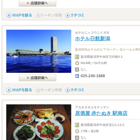
ホテルニッコウニイガタ
ホテル日航新潟
新潟市内ホテルのビアガーデン 生ビールと料
新潟県新潟市中央区万代島5-1
IN14時／OUT11時
なし
025-240-1888
アカタヌキエキナンテン
居酒屋 赤たぬき 駅南店
新潟県新潟市中央区笹口1-13-2
17時～深1時
なし