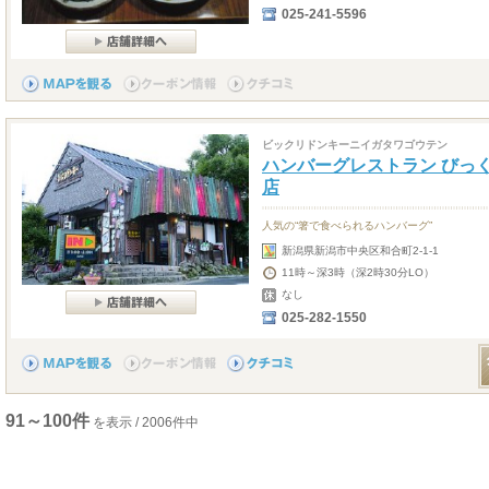
025-241-5596
ビックリドンキーニイガタワゴウテン
ハンバーグレストラン びっ
店
人気の“箸で食べられるハンバーグ”
新潟県新潟市中央区和合町2-1-1
11時～深3時（深2時30分LO）
なし
025-282-1550
91～100件
を表示 / 2006件中