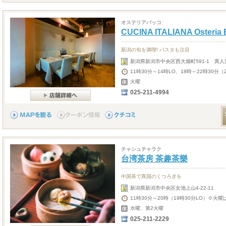
オステリアバッコ
CUCINA ITALIANA Osteri
新潟の旬を満喫! パスタも注目
新潟県新潟市中央区西大畑町591-1 異人
11時30分～14時LO、18時～22時30分（
火曜
025-211-4994
チャシュチャラク
台湾茶房 茶趣茶樂
中国茶で異国のくつろぎを
新潟県新潟市中央区女池上山4-22-11
11時30分～20時（19時30分LO）※火曜
水曜、第2火曜
025-211-2229