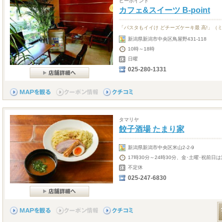
ビーポイント
カフェ&スイーツ B-point
「パスタもイイけ どチーズケーキ最 高!」（
新潟県新潟市中央区鳥屋野431-118
10時～18時
日曜
025-280-1331
タマリヤ
餃子酒場 たまり家
新潟県新潟市中央区米山2-2-9
17時30分～24時30分、金･土曜･祝前
不定休
025-247-6830