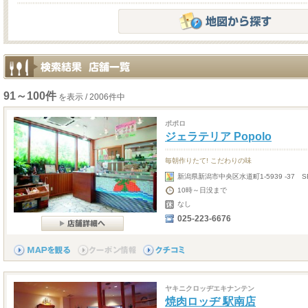
91～100件
を表示 / 2006件中
ポポロ
ジェラテリア Popolo
毎朝作りたて! こだわりの味
新潟県新潟市中央区水道町1-5939 -37 SEA
10時～日没まで
なし
025-223-6676
ヤキニクロッヂエキナンテン
焼肉ロッヂ 駅南店